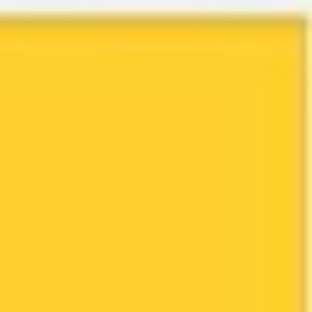
Miroverse
Plantillas
Para ti
Impulsadas por IA
Por caso de uso