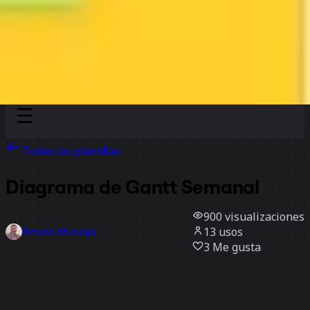
Discover
Por equipo
Por tamaño
Todas las plantillas
Diagrama de Gantt Semanal
900
visualizaciones
13
usos
Rizwan Khawaja
3
Me gusta
Usar la plantilla