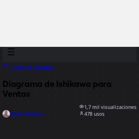
Discover
Por equipo
Por tamaño
Todas las plantillas
Diagrama de Ishikawa para
Ventas
1,7 mil
visualizaciones
478
usos
Rizwan Khawaja
2
Me gusta
Usar la plantilla