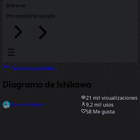
Discover
Por equipo
Por tamaño
Todas las plantillas
Diagrama de Ishikawa
21 mil
visualizaciones
9,2 mil
usos
Dave Westgarth
58
Me gusta
Usar la plantilla