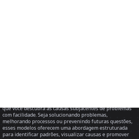
Discover
Por time
Por tamanho
Voltar para Pesquisa e design
Modelos de análise de causa raiz
Os modelos de análise de causa raiz da Miro permitem
que você descubra as causas subjacentes de problemas
com facilidade. Seja solucionando problemas,
melhorando processos ou prevenindo futuras questões,
esses modelos oferecem uma abordagem estruturada
para identificar padrões, visualizar causas e promover