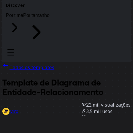
Discover
Por time
Por tamanho
Todos os templates
Template de Diagrama de
Entidade-Relacionamento
22 mil
visualizações
3,5 mil
usos
Miro
35
curtidas
Usar template