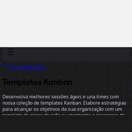
Discover
Por time
Por tamanho
Voltar para Ágil
Templates Kanban
Desenvolva melhores sessões ágeis e una times com
nossa coleção de templates Kanban. Elabore estratégias
para alcançar os objetivos da sua organização com um
template de plano de ação ou mantenha o progresso do
seu time sob controle usando um roadmap. Economize
tempo e esforço na hora de planejar suas cerimônias