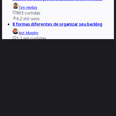
Tim Herbig
803
curtidas
6,2 mil
usos
8 formas diferentes de organizar seu backlog
Ant Murphy
1,1 mil
curtidas
5,2 mil
usos
Sprint de Design Virtual de 5 Dias
TED
885
curtidas
5,2 mil
usos
Retrospectiva
Axelle Vanquaillie
402
curtidas
4,9 mil
usos
Mapa de Processos SIPOC
Reagan Pannell
125
curtidas