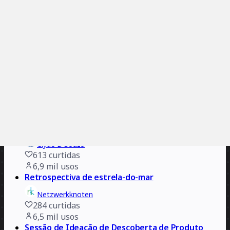
366
curtidas
7,4 mil
usos
Retrospectiva na Ilha de Golocans
Clyde D'Souza
613
curtidas
6,9 mil
usos
Retrospectiva de estrela-do-mar
Netzwerkknoten
284
curtidas
6,5 mil
usos
Sessão de Ideação de Descoberta de Produto