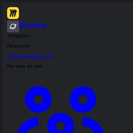
Miroverse
Templates
Para você
Impulsionado por IA
Por caso de uso