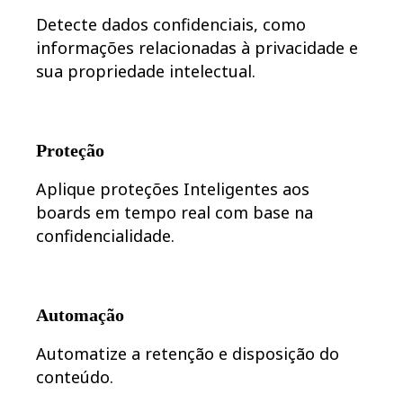
Transformação dos modos de trabalho
Experiência digital do funcionário
Detecte dados confidenciais, como
Design de experiência do cliente e serviço
informações relacionadas à privacidade e
Transformação de nuvem e software
Recursos
sua propriedade intelectual.
Aprendizagem
Histórias de clientes
Academy
Webinars
Aprendizagem na Reforge
Proteção
Comunidade e suporte
Central de ajuda
Aplique proteções Inteligentes aos
Eventos
boards em tempo real com base na
Comunidade
Blog
confidencialidade.
Parceiros e serviços
Serviços Profissionais da Miro
Parceiros de soluções
Preços
Automação
Automatize a retenção e disposição do
conteúdo.