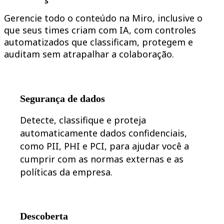
Design organizacional
Gerencie todo o conteúdo na Miro, inclusive o
Soluções
Por segmento de negócios
que seus times criam com IA, com controles
Enterprise
automatizados que classificam, protegem e
Pequenas empresas
auditam sem atrapalhar a colaboração.
Startups
Por setor
Digital
Serviços profissionais
Indústria
Segurança de dados
Varejo
Serviços financeiros
Ciência da vida e farmacêutica
Detecte, classifique e proteja
Por time
automaticamente dados confidenciais,
Gestão de produto
Design e UX
como PII, PHI e PCI, para ajudar você a
Engenharia
cumprir com as normas externas e as
Liderança de produto e operações
políticas da empresa.
Operações
Marketing
TI
Por iniciativa estratégica
Sistema operacional de produto
Descoberta
Transformação com IA