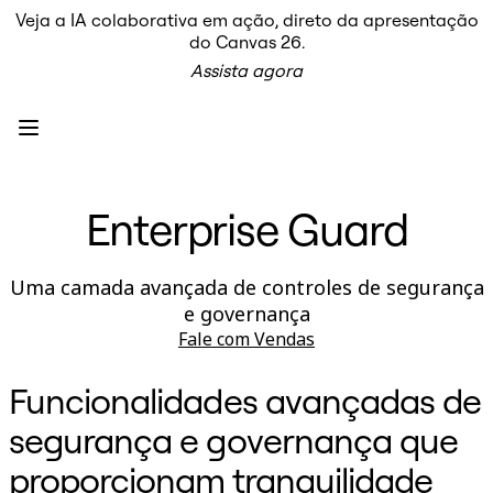
Veja a IA colaborativa em ação, direto da apresentação
Produto
do Canvas 26.
Em destaque
Assista agora
Canvas inteligente™
Fluxos
Protótipos e wireframes
Miro Engage
Plataforma
Visão geral da IA
AI Workflows
Enterprise Guard
Conectores
Servidor MCP
Explore os Playbooks de IA
Servidor MCP
Uma camada avançada de controles de segurança
Planos de ação
e governança
Integrações
Segurança
Fale com Vendas
Enterprise Guard
Plataforma para desenvolvedores
Funcionalidades avançadas de
Baixar aplicativos
Formatos
segurança e governança que
Lousa
Diagramas
proporcionam tranquilidade
Kanban
Linhas do tempo