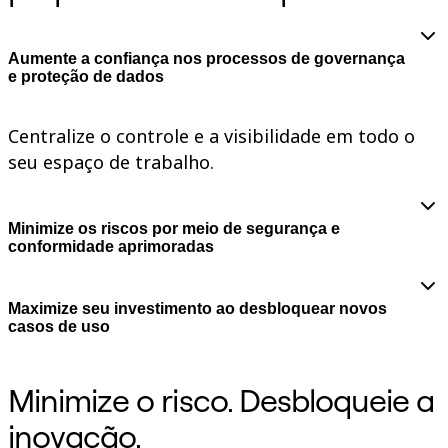
Talktrack
Tabelas
Documentos
Aumente a confiança nos processos de governança
Slides
e proteção de dados
Casos de uso
Em destaque
Explore os Playbooks de IA
Centralize o controle e a visibilidade em todo o
Explore o Miroverse
seu espaço de trabalho.
Geral
Diagramas
Workshops
Brainstorming
Minimize os riscos por meio de segurança e
Mapas mentais
conformidade aprimoradas
Mapas conceituais
Fluxogramas
Roadmaps
Roadmaps
Maximize seu investimento ao desbloquear novos
Mapeamento de processos
casos de uso
Design técnico e documentação
Protótipos e wireframes
Mapa da jornada do cliente
Minimize o risco. Desbloqueie a
Síntese de pesquisa
Workshops de design
inovação.
Planejamento e entrega
Planejamento de metas