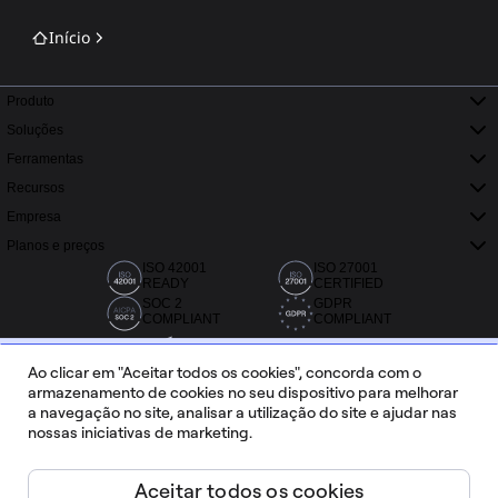
Início
Produto
Soluções
Ferramentas
Recursos
Empresa
Planos e preços
ISO 42001
ISO 27001
READY
CERTIFIED
SOC 2
GDPR
COMPLIANT
COMPLIANT
Ao clicar em "Aceitar todos os cookies", concorda com o
armazenamento de cookies no seu dispositivo para melhorar
a navegação no site, analisar a utilização do site e ajudar nas
nossas iniciativas de marketing.
Mais de 20 mil avaliações da Capterra, G2 e Trustradius.
Aceitar todos os cookies