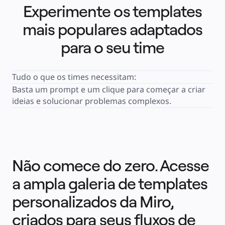
Serviços financeiros
Experimente os templates
Ciência da vida e farmacêutica
Por time
mais populares adaptados
Gestão de produto
Design e UX
Engenharia
para o seu time
Liderança de produto e operações
Operações
Marketing
TI
Por iniciativa estratégica
Tudo o que os times necessitam: 
Sistema operacional de produto
Basta um prompt e um clique para começar a criar 
Transformação com IA
Transformação dos modos de trabalho
ideias e solucionar problemas complexos. 
Experiência digital do funcionário
Design de experiência do cliente e serviço
Transformação de nuvem e software
Recursos
Aprendizagem
Histórias de clientes
Academy
Webinars
Não comece do zero. Acesse
Aprendizagem na Reforge
Comunidade e suporte
Central de ajuda
a ampla galeria de templates
Eventos
Comunidade
Blog
personalizados da Miro,
Parceiros e serviços
Serviços Profissionais da Miro
criados para seus fluxos de
Parceiros de soluções
Preços