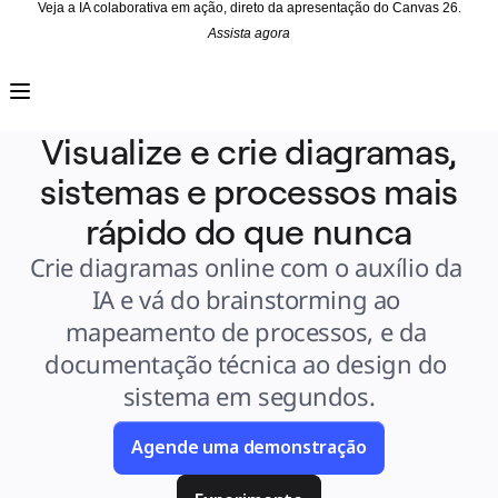
Veja a IA colaborativa em ação, direto da apresentação do Canvas 26.
Assista agora
Produto
Em destaque
Canvas inteligente™
Fluxos
Protótipos e wireframes
Visualize e crie diagramas,
Miro Engage
Plataforma
sistemas e processos mais
Visão geral da IA
AI Workflows
Conectores
rápido do que nunca
Servidor MCP
Explore os Playbooks de IA
Crie diagramas online com o auxílio da 
Servidor MCP
Planos de ação
Integrações
IA e vá do brainstorming ao 
Segurança
Enterprise Guard
mapeamento de processos, e da 
Plataforma para desenvolvedores
Baixar aplicativos
documentação técnica ao design do 
Formatos
Lousa
sistema em segundos.
Diagramas
Kanban
Linhas do tempo
Agende uma demonstração
Talktrack
Tabelas
Documentos
Slides