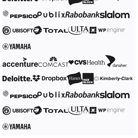
Transformação dos modos de trabalho
Experiência digital do funcionário
Design de experiência do cliente e serviço
Transformação de nuvem e software
Recursos
Aprendizagem
Histórias de clientes
Academy
Webinars
Aprendizagem na Reforge
Comunidade e suporte
Central de ajuda
Eventos
Comunidade
Blog
Parceiros e serviços
Serviços Profissionais da Miro
Parceiros de soluções
Preços