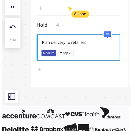
Design organizacional
Soluções
Por segmento de negócios
Enterprise
Pequenas empresas
Startups
Por setor
Digital
Serviços profissionais
Indústria
Varejo
Serviços financeiros
Ciência da vida e farmacêutica
Por time
Gestão de produto
Design e UX
Engenharia
Liderança de produto e operações
Operações
Marketing
TI
Por iniciativa estratégica
Sistema operacional de produto
Transformação com IA