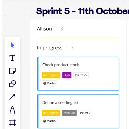
Talktrack
Tabelas
Documentos
Slides
Casos de uso
Em destaque
Explore os Playbooks de IA
Explore o Miroverse
Geral
Diagramas
Workshops
Brainstorming
Mapas mentais
Mapas conceituais
Fluxogramas
Roadmaps
Roadmaps
Mapeamento de processos
Design técnico e documentação
Protótipos e wireframes
Mapa da jornada do cliente
Síntese de pesquisa
Workshops de design
Planejamento e entrega
Planejamento de metas