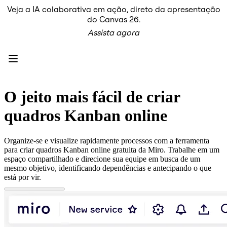
Veja a IA colaborativa em ação, direto da apresentação
Produto
do Canvas 26.
Em destaque
Assista agora
Canvas inteligente™
Fluxos
Protótipos e wireframes
Miro Engage
Plataforma
Visão geral da IA
AI Workflows
O jeito mais fácil de criar
Conectores
Servidor MCP
quadros Kanban online
Explore os Playbooks de IA
Servidor MCP
Planos de ação
Organize-se e visualize rapidamente processos com a ferramenta
Integrações
para criar quadros Kanban online gratuita da Miro. Trabalhe em um
Segurança
espaço compartilhado e direcione sua equipe em busca de um
Enterprise Guard
mesmo objetivo, identificando dependências e antecipando o que
Plataforma para desenvolvedores
está por vir.
Baixar aplicativos
Formatos
Lousa
Diagramas
Kanban
Linhas do tempo