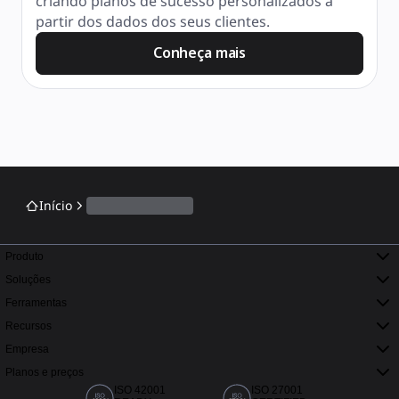
criando planos de sucesso personalizados a 
partir dos dados dos seus clientes.
Conheça mais
Início
Produto
Soluções
Ferramentas
Recursos
Empresa
Planos e preços
ISO 42001
ISO 27001