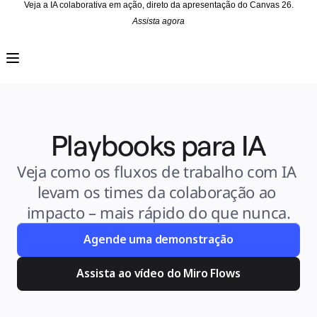
Veja a IA colaborativa em ação, direto da apresentação do Canvas 26.
Assista agora
Produto
Em destaque
Canvas inteligente™
Fluxos
Protótipos e wireframes
Miro Engage
Plataforma
Visão geral da IA
AI Workflows
Playbooks para IA
Conectores
Servidor MCP
Explore os Playbooks de IA
Servidor MCP
Veja como os fluxos de trabalho com IA 
Planos de ação
Integrações
levam os times da colaboração ao 
Segurança
Enterprise Guard
impacto – mais rápido do que nunca.
Plataforma para desenvolvedores
Baixar aplicativos
Formatos
Agende uma demonstração
Lousa
Diagramas
Kanban
Assista ao vídeo do Miro Flows
Linhas do tempo
Talktrack
Tabelas
Documentos
Slides