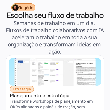
Serviços financeiros
Ciência da vida e farmacêutica
Rogério
Por time
Escolha seu fluxo de trabalho
Gestão de produto
Design e UX
Engenharia
Semanas de trabalho em um dia. 
Liderança de produto e operações
Operações
Fluxos de trabalho colaborativos com IA 
Marketing
TI
aceleram o trabalho em toda a sua 
Por iniciativa estratégica
Sistema operacional de produto
organização e transformam ideias em 
Transformação com IA
Transformação dos modos de trabalho
ação.
Experiência digital do funcionário
Design de experiência do cliente e serviço
Transformação de nuvem e software
Recursos
Aprendizagem
Histórias de clientes
Academy
Webinars
Aprendizagem na Reforge
Comunidade e suporte
Central de ajuda
Eventos
Estratégia
Comunidade
Planejamento e estratégia
Blog
Parceiros e serviços
Transforme workshops de planejamento em 
Serviços Profissionais da Miro
Parceiros de soluções
OKRs alinhados e painéis de tração, sem 
Preços