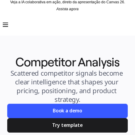
Veja a IA colaborativa em ação, direto da apresentação do Canvas 26.
Assista agora
Produto
Em destaque
Canvas inteligente™
Fluxos
Protótipos e wireframes
Miro Engage
Plataforma
Visão geral da IA
AI Workflows
Competitor Analysis
Conectores
Servidor MCP
Explore os Playbooks de IA
Servidor MCP
Scattered competitor signals become 
Planos de ação
Integrações
clear intelligence that shapes your 
Segurança
Enterprise Guard
pricing, positioning, and product 
Plataforma para desenvolvedores
Baixar aplicativos
strategy.
Formatos
Lousa
Diagramas
Book a demo
Kanban
Linhas do tempo
Talktrack
Try template
Tabelas
Documentos
Slides