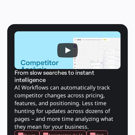
Casos de uso
Em destaque
Explore os Playbooks de IA
Explore o Miroverse
Geral
Diagramas
Workshops
Brainstorming
Mapas mentais
Mapas conceituais
Fluxogramas
Roadmaps
Roadmaps
Mapeamento de processos
Design técnico e documentação
Protótipos e wireframes
Mapa da jornada do cliente
From slow searches to instant
Síntese de pesquisa
intelligence
Workshops de design
Planejamento e entrega
AI Workflows can automatically track 
Planejamento de metas
Design organizacional
competitor changes across pricing, 
Soluções
Por segmento de negócios
features, and positioning. Less time 
Enterprise
Pequenas empresas
hunting for updates across dozens of 
Startups
Por setor
pages – and more time analyzing what 
Digital
Serviços profissionais
they mean for your business.
Indústria
Varejo