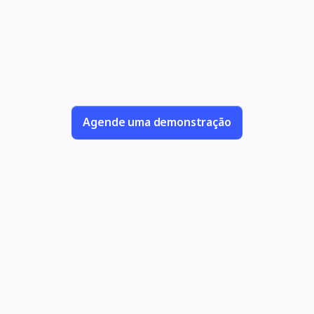
geração
para operações, produtos, experiência do c
ápidas e intuitivas, você desenvolve diagr
Agende uma demonstração