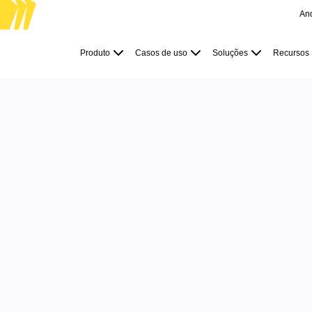
An
Produto
Em destaque
Produto
Casos de uso
Soluções
Recursos
Canvas inteligente™
Fluxos
Protótipos e wireframes
Miro Engage
Plataforma
Visão geral da IA
AI Workflows
Conectores
Servidor MCP
Explore os Playbooks de IA
Servidor MCP
Planos de ação
Integrações
De
Segurança
Enterprise Guard
Plataforma para desenvolvedores
Baixar aplicativos
Formatos
Lousa
fina
Diagramas
Kanban
Linhas do tempo
Talktrack
Tabelas
Documentos
Slides