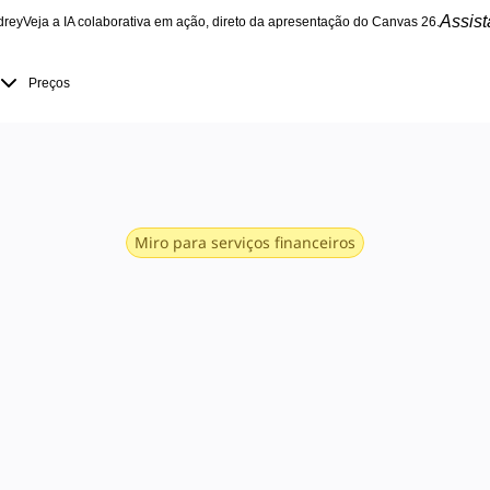
Assist
drey
Veja a IA colaborativa em ação, direto da apresentação do Canvas 26.
Preços
Miro para serviços financeiros
fina os servi
nceiros de ú