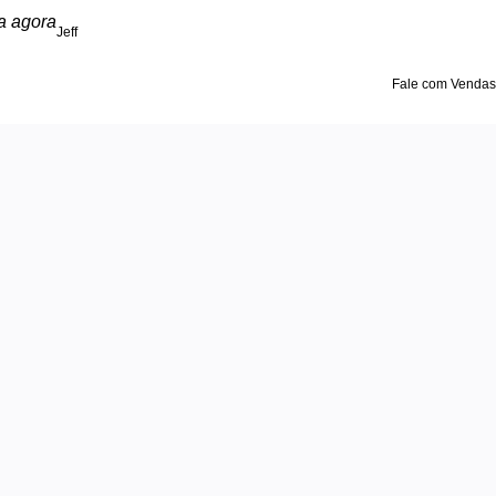
a agora
Jeff
Fale com Vendas
ços
ltima