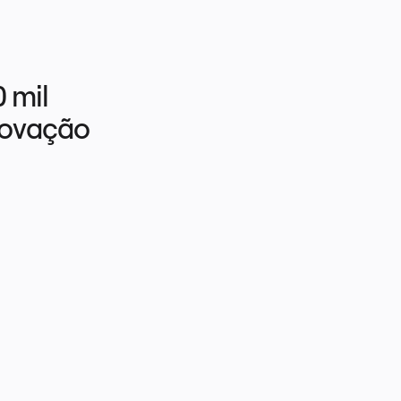
mil 
novação