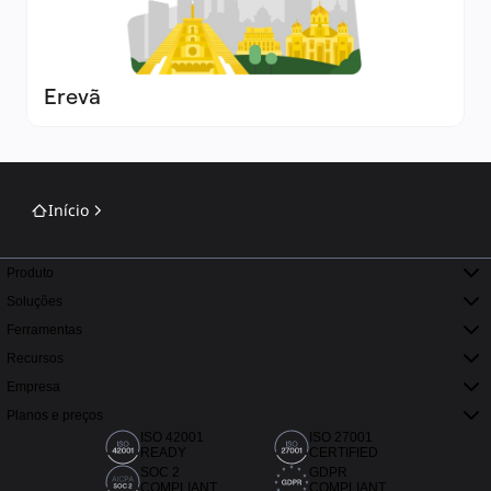
Erevã
Início
Produto
Soluções
Ferramentas
Recursos
Empresa
Planos e preços
ISO 42001
ISO 27001
READY
CERTIFIED
SOC 2
GDPR
COMPLIANT
COMPLIANT