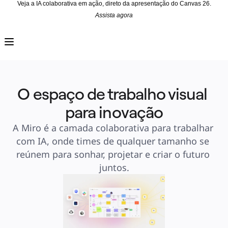
Veja a IA colaborativa em ação, direto da apresentação do Canvas 26.
Assista agora
Produto
Em destaque
Canvas inteligente™
Fluxos
Protótipos e wireframes
Miro Engage
Plataforma
Visão geral da IA
O espaço de trabalho visual 
AI Workflows
Conectores
Servidor MCP
para inovação
Explore os Playbooks de IA
Servidor MCP
A Miro é a camada colaborativa para trabalhar 
Planos de ação
Integrações
com IA, onde times de qualquer tamanho se 
Segurança
Enterprise Guard
reúnem para sonhar, projetar e criar o futuro 
Plataforma para desenvolvedores
Baixar aplicativos
juntos.
Formatos
Lousa
Diagramas
Kanban
Linhas do tempo
Talktrack
Tabelas
Documentos
Slides