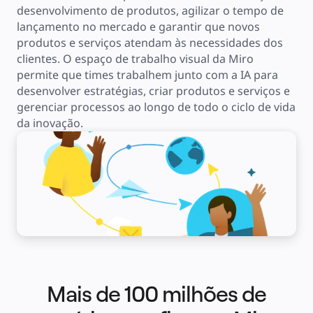
Serviços financeiros
desenvolvimento de produtos, agilizar o tempo de 
Ciência da vida e farmacêutica
lançamento no mercado e garantir que novos 
Por time
Gestão de produto
produtos e serviços atendam às necessidades dos 
Design e UX
Engenharia
clientes. O espaço de trabalho visual da Miro 
Liderança de produto e operações
permite que times trabalhem junto com a IA para 
Operações
Marketing
desenvolver estratégias, criar produtos e serviços e 
TI
Por iniciativa estratégica
gerenciar processos ao longo de todo o ciclo de vida 
Sistema operacional de produto
da inovação.
Transformação com IA
Transformação dos modos de trabalho
Experiência digital do funcionário
Design de experiência do cliente e serviço
Transformação de nuvem e software
Recursos
Aprendizagem
Histórias de clientes
Academy
Webinars
Aprendizagem na Reforge
Comunidade e suporte
Central de ajuda
Eventos
Comunidade
Blog
Parceiros e serviços
Mais de 100 milhões de
Serviços Profissionais da Miro
Parceiros de soluções
Preços