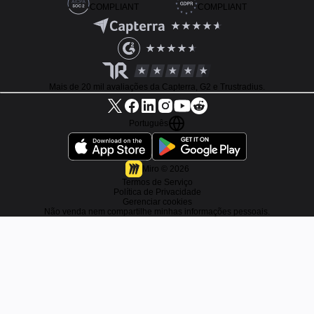
COMPLIANT
COMPLIANT
Mais de 20 mil avaliações da Capterra, G2 e Trustradius.
Português
Miro ©
2026
Termos de Serviço
Política de Privacidade
Gerenciar cookies
Não venda nem compartilhe minhas informações pessoais.