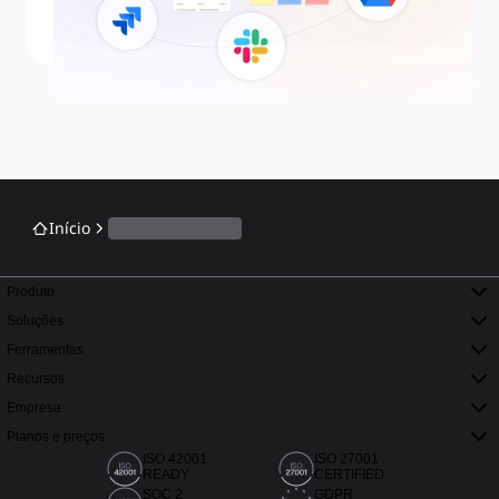
Início
Produto
Soluções
Ferramentas
Recursos
Empresa
Planos e preços
ISO 42001
ISO 27001
READY
CERTIFIED
SOC 2
GDPR