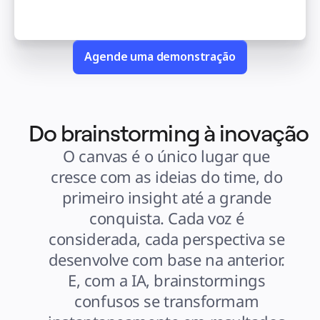
Casos de uso
Em destaque
Explore os Playbooks de IA
Explore o Miroverse
Geral
Agende uma demonstração
Diagramas
Workshops
Brainstorming
Mapas mentais
Mapas conceituais
Fluxogramas
Roadmaps
Do brainstorming à inovação
Roadmaps
Mapeamento de processos
Design técnico e documentação
O canvas é o único lugar que 
Protótipos e wireframes
Mapa da jornada do cliente
cresce com as ideias do time, do 
Síntese de pesquisa
Workshops de design
primeiro insight até a grande 
Planejamento e entrega
Planejamento de metas
conquista. Cada voz é 
Design organizacional
Soluções
considerada, cada perspectiva se 
Por segmento de negócios
Enterprise
desenvolve com base na anterior. 
Pequenas empresas
Startups
E, com a IA, brainstormings 
Por setor
Digital
confusos se transformam 
Serviços profissionais
Indústria
Varejo