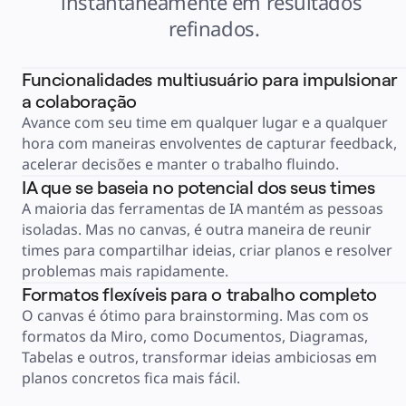
instantaneamente em resultados 
Serviços financeiros
Ciência da vida e farmacêutica
refinados.
Por time
Gestão de produto
Design e UX
Engenharia
Funcionalidades multiusuário para impulsionar
Liderança de produto e operações
a colaboração
Operações
Marketing
Avance com seu time em qualquer lugar e a qualquer 
TI
Por iniciativa estratégica
hora com maneiras envolventes de capturar feedback, 
Sistema operacional de produto
Transformação com IA
acelerar decisões e manter o trabalho fluindo.
Transformação dos modos de trabalho
IA que se baseia no potencial dos seus times
Experiência digital do funcionário
Design de experiência do cliente e serviço
A maioria das ferramentas de IA mantém as pessoas 
Transformação de nuvem e software
Recursos
isoladas. Mas no canvas, é outra maneira de reunir 
Aprendizagem
times para compartilhar ideias, criar planos e resolver 
Histórias de clientes
Academy
problemas mais rapidamente.
Webinars
Aprendizagem na Reforge
Formatos flexíveis para o trabalho completo
Comunidade e suporte
O canvas é ótimo para brainstorming. Mas com os 
Central de ajuda
Eventos
formatos da Miro, como Documentos, Diagramas, 
Comunidade
Blog
Tabelas e outros, transformar ideias ambiciosas em 
Parceiros e serviços
planos concretos fica mais fácil.
Serviços Profissionais da Miro
Parceiros de soluções
Preços