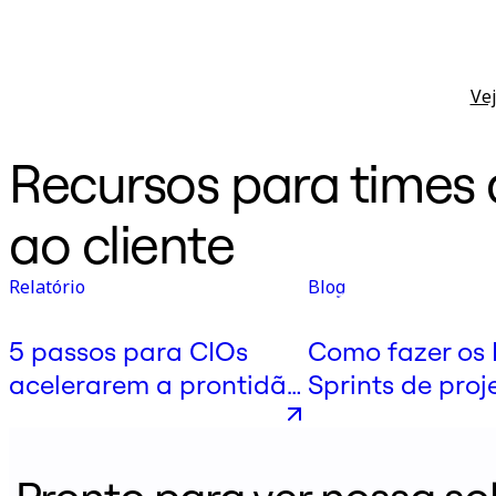
Vej
Recursos para times
ao cliente
Relatório
Blog
5 passos para CIOs
Como fazer os 
acelerarem a prontidão
Sprints de proj
para IA
funcionar para
remotos