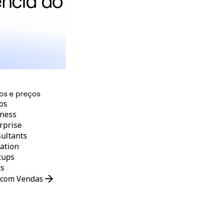
ência do
os e preços
os
ness
rprise
ultants
ation
tups
s
 com Vendas