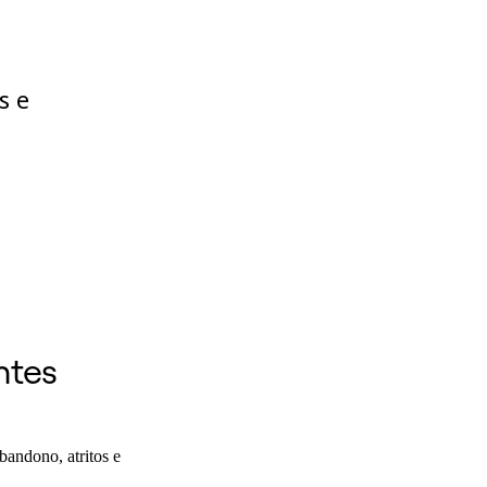
s e
ntes
bandono, atritos e