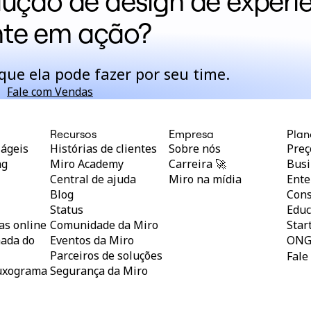
lução de design de experi
nte em ação?
ue ela pode fazer por seu time.
Fale com Vendas
Recursos
Empresa
Plan
 ágeis
Histórias de clientes
Sobre nós
Preç
ng
Miro Academy
Carreira 🚀
Busi
Central de ajuda
Miro na mídia
Ente
Blog
Cons
l
Status
Educ
as online
Comunidade da Miro
Star
nada do
Eventos da Miro
ONG
Parceiros de soluções
Fale
luxograma
Segurança da Miro