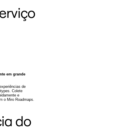
erviço
ente em grande
 experiências de
types. Colete
apidamente e
om o Miro Roadmaps.
cia do