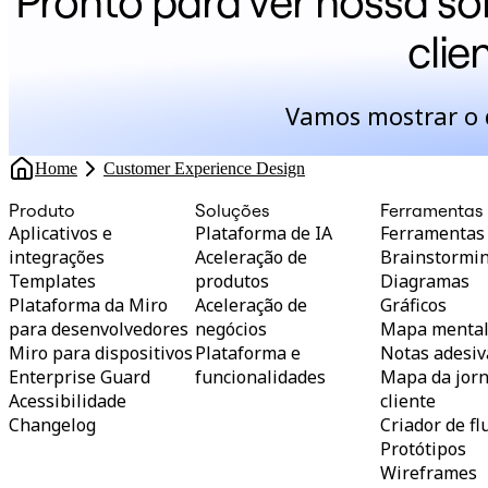
Pronto para ver nossa so
clie
Vamos mostrar o q
Home
Customer Experience Design
Produto
Soluções
Ferramentas
Aplicativos e
Plataforma de IA
Ferramentas
integrações
Aceleração de
Brainstormi
Templates
produtos
Diagramas
Plataforma da Miro
Aceleração de
Gráficos
para desenvolvedores
negócios
Mapa menta
Miro para dispositivos
Plataforma e
Notas adesiv
Enterprise Guard
funcionalidades
Mapa da jor
Acessibilidade
cliente
Changelog
Criador de f
Protótipos
Wireframes