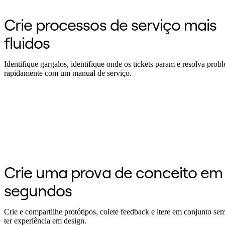
Transformação dos modos de trabalho
Experiência digital do funcionário
Crie processos de serviço mais
Design de experiência do cliente e serviço
Transformação de nuvem e software
fluidos
Recursos
Aprendizagem
Histórias de clientes
Identifique gargalos, identifique onde os tickets param e resolva prob
Academy
rapidamente com um manual de serviço.
Webinars
Aprendizagem na Reforge
Comunidade e suporte
Central de ajuda
Eventos
Comunidade
Blog
Parceiros e serviços
Serviços Profissionais da Miro
Parceiros de soluções
Preços
Crie uma prova de conceito em
segundos
Crie e compartilhe protótipos, colete feedback e itere em conjunto sem
ter experiência em design.