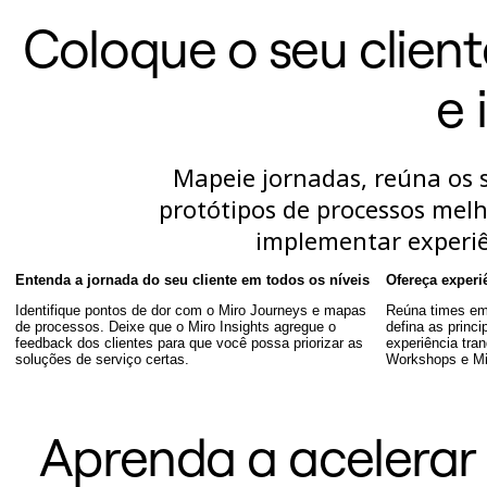
Talktrack
Coloque o seu client
Tabelas
Documentos
Slides
e 
Casos de uso
Em destaque
Explore os Playbooks de IA
Explore o Miroverse
Mapeie jornadas, reúna os s
Geral
Diagramas
protótipos de processos melho
Workshops
Brainstorming
implementar experiê
Mapas mentais
Mapas conceituais
Entenda a jornada do seu cliente em todos os níveis
Ofereça experi
Fluxogramas
Roadmaps
Identifique pontos de dor com o Miro Journeys e mapas
Reúna times em
de processos. Deixe que o Miro Insights agregue o
defina as princi
Roadmaps
feedback dos clientes para que você possa priorizar as
experiência tran
Mapeamento de processos
soluções de serviço certas.
Workshops e M
Design técnico e documentação
Protótipos e wireframes
Mapa da jornada do cliente
Síntese de pesquisa
Aprenda a acelerar 
Workshops de design
Planejamento e entrega
Planejamento de metas