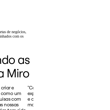
metas de negócios,
linhados com os
ndo as
a Miro
criar e
"Com a Miro, podemos mapear estratég
va como um
experiências para o cliente, fazer pla
uisas com
e criar roadmaps. A Miro é eficaz pois fa
as nossas
monitoramento do processo e a partic