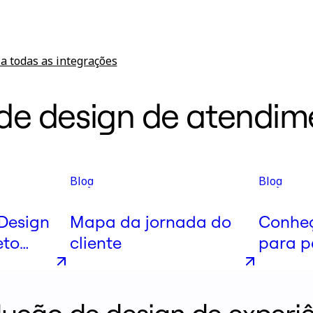
a todas as integrações
 de design de atendim
Blog
Blog
Design
Mapa da jornada do
Conheç
eto
cliente
para p
 times
entrev
jornad