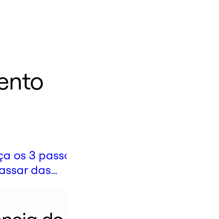
ento
a os 3 passos
assar das
istas ao mapa da
a do cliente