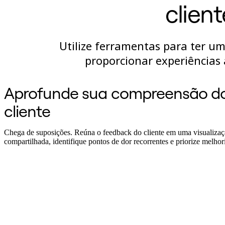
clien
Design organizacional
Soluções
Por segmento de negócios
Enterprise
Utilize ferramentas para ter um
Pequenas empresas
Startups
proporcionar experiências 
Por setor
Digital
Serviços profissionais
Aprofunde sua compreensão d
Indústria
Varejo
cliente
Serviços financeiros
Ciência da vida e farmacêutica
Por time
Chega de suposições. Reúna o feedback do cliente em uma visualiza
Gestão de produto
compartilhada, identifique pontos de dor recorrentes e priorize melhor
Design e UX
Engenharia
Liderança de produto e operações
Operações
Marketing
TI
Por iniciativa estratégica
Sistema operacional de produto
Transformação com IA