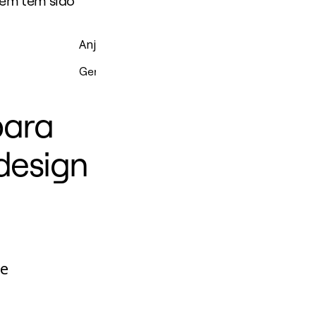
bém tem sido
Anju Sharma
Gerente de Produto
para
design
 e