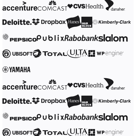
Transformação dos modos de trabalho
Experiência digital do funcionário
Design de experiência do cliente e serviço
Transformação de nuvem e software
Recursos
Aprendizagem
Histórias de clientes
Academy
Webinars
Aprendizagem na Reforge
Comunidade e suporte
Central de ajuda
Eventos
Comunidade
Blog
Parceiros e serviços
Serviços Profissionais da Miro
Parceiros de soluções
Preços