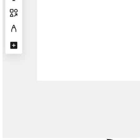
Design organizacional
Soluções
Por segmento de negócios
Enterprise
Pequenas empresas
Startups
Por setor
Digital
Serviços profissionais
Indústria
Varejo
Serviços financeiros
Ciência da vida e farmacêutica
Por time
Gestão de produto
Design e UX
Engenharia
Liderança de produto e operações
Operações
Marketing
TI
Por iniciativa estratégica
Sistema operacional de produto
Transformação com IA