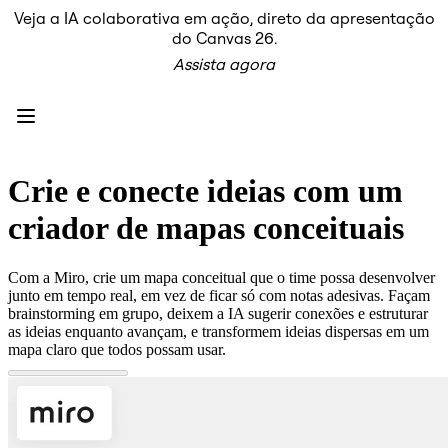
Veja a IA colaborativa em ação, direto da apresentação
Produto
do Canvas 26.
Em destaque
Assista agora
Canvas inteligente™
Fluxos
Protótipos e wireframes
Miro Engage
Plataforma
Visão geral da IA
AI Workflows
Crie e conecte ideias com um
Conectores
Servidor MCP
criador de mapas conceituais
Explore os Playbooks de IA
Servidor MCP
Planos de ação
Com a Miro, crie um mapa conceitual que o time possa desenvolver
Integrações
junto em tempo real, em vez de ficar só com notas adesivas. Façam
Segurança
brainstorming em grupo, deixem a IA sugerir conexões e estruturar
Enterprise Guard
as ideias enquanto avançam, e transformem ideias dispersas em um
Plataforma para desenvolvedores
mapa claro que todos possam usar.
Baixar aplicativos
Formatos
Lousa
Diagramas
Kanban
Linhas do tempo