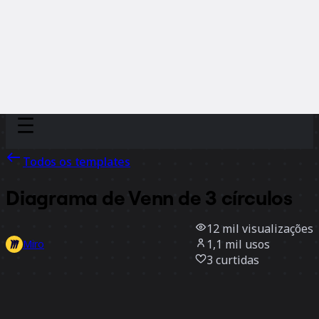
Discover
Por time
Por tamanho
Todos os templates
Diagrama de Venn de 3 círculos
12 mil
visualizações
1,1 mil
usos
Miro
3
curtidas
Usar template