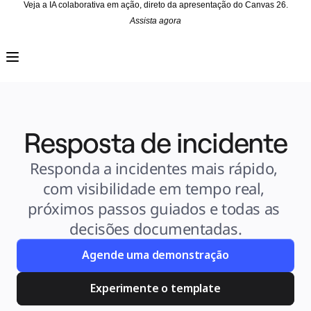
Veja a IA colaborativa em ação, direto da apresentação do Canvas 26.
Assista agora
Produto
Em destaque
Canvas inteligente™
Fluxos
Protótipos e wireframes
Miro Engage
Plataforma
Visão geral da IA
AI Workflows
Resposta de incidente
Conectores
Servidor MCP
Explore os Playbooks de IA
Servidor MCP
Responda a incidentes mais rápido, 
Planos de ação
Integrações
com visibilidade em tempo real, 
Segurança
Enterprise Guard
próximos passos guiados e todas as 
Plataforma para desenvolvedores
Baixar aplicativos
decisões documentadas.
Formatos
Lousa
Diagramas
Agende uma demonstração
Kanban
Linhas do tempo
Talktrack
Experimente o template
Tabelas
Documentos
Slides