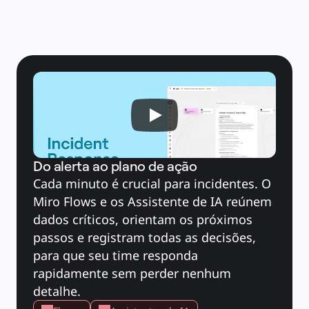
Casos de uso
Em destaque
Explore os Playbooks de IA
Explore o Miroverse
Geral
Diagramas
Workshops
Brainstorming
Mapas mentais
Mapas conceituais
Fluxogramas
Roadmaps
Roadmaps
Mapeamento de processos
Design técnico e documentação
Protótipos e wireframes
Mapa da jornada do cliente
Do alerta ao plano de ação
Síntese de pesquisa
Workshops de design
Cada minuto é crucial para incidentes. O 
Planejamento e entrega
Miro Flows e os Assistente de IA reúnem 
Planejamento de metas
Design organizacional
dados críticos, orientam os próximos 
Soluções
Por segmento de negócios
passos e registram todas as decisões, 
Enterprise
Pequenas empresas
para que seu time responda 
Startups
Por setor
rapidamente sem perder nenhum 
Digital
Serviços profissionais
detalhe.
Indústria
Varejo