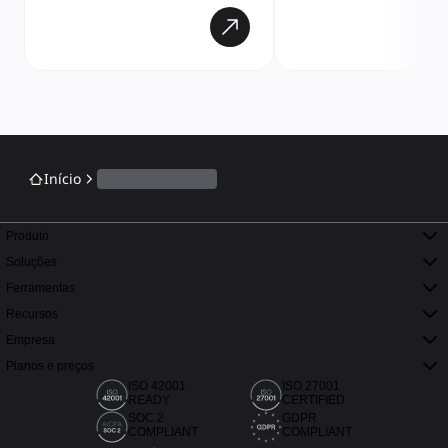
Início
Produto
Soluções
Ferramentas
Recursos
Empresa
Planos e preços
ISO 42001
ISO 27001
READY
CERTIFIED
SOC 2
GDPR
COMPLIANT
COMPLIANT