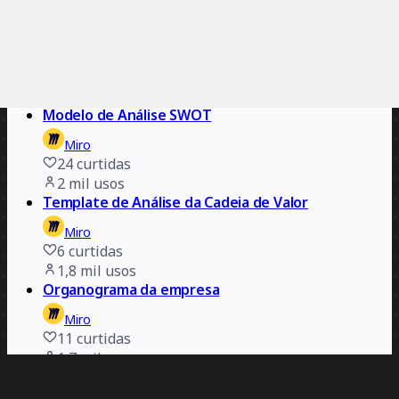
2,5 mil
usos
Modelo de matriz de Eisenhower
Miro
25
curtidas
2,2 mil
usos
Modelo de Análise SWOT
Miro
24
curtidas
2 mil
usos
Template de Análise da Cadeia de Valor
Miro
6
curtidas
1,8 mil
usos
Organograma da empresa
Miro
11
curtidas
1,7 mil
usos
Template Lean Canvas