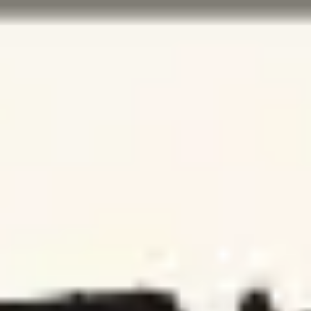
Miroverse
Templates
Para você
Impulsionado por IA
Por caso de uso