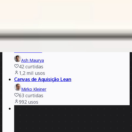
TJay Gerber
174
curtidas
1,5 mil
usos
Template Lean Canvas
Miro
10
curtidas
1,4 mil
usos
Lean Canvas
Ash Maurya
42
curtidas
1,2 mil
usos
Canvas de Aquisição Lean
Mirko Kleiner
63
curtidas
992
usos