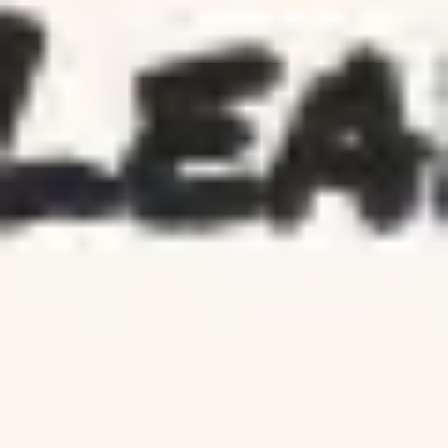
Template Lean Canvas
Miro
10
curtidas
1,4 mil
usos
Template de Lean Coffee
Miro
4
curtidas
250
usos
Template Lean UX Canvas
Miro
2
curtidas
304
usos
Lean Canvas
Daniel Eder
282
curtidas