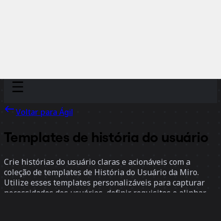
Discover
Por time
Por tamanho
Voltar para Ágil
Templates de história do usuário
Crie histórias do usuário claras e acionáveis com a
coleção de templates de História do Usuário da Miro.
Utilize esses templates personalizáveis para capturar
necessidades dos usuários, definir requisitos e alinhar
seu time em torno das metas de desenvolvimento do
produto.