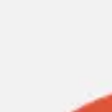
Miroverse
Templates
Para você
Impulsionado por IA
Por caso de uso