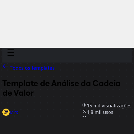
Discover
Por time
Por tamanho
Todos os templates
Template de Análise da Cadeia
de Valor
15 mil
visualizações
1,8 mil
usos
Miro
6
curtidas
Usar template