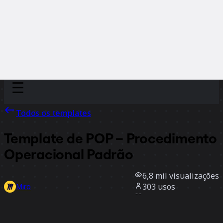
Discover
Por time
Por tamanho
Todos os templates
Template de POP – Procedimento
Operacional Padrão
6,8 mil
visualizações
303
usos
Miro
3
curtidas
Usar template