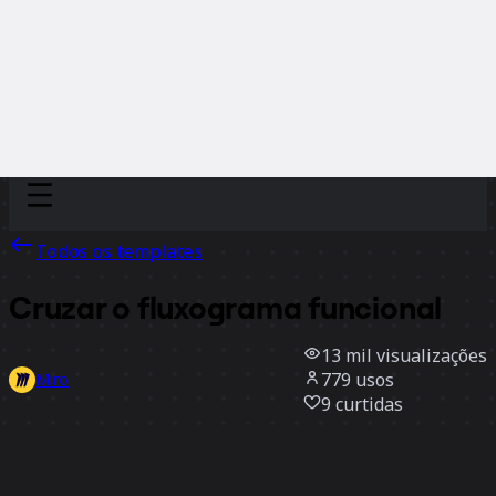
Discover
Por time
Por tamanho
Todos os templates
Cruzar o fluxograma funcional
13 mil
visualizações
779
usos
Miro
9
curtidas
Usar template