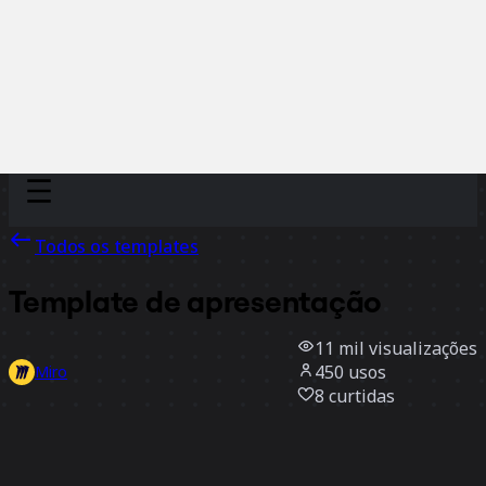
Discover
Por time
Por tamanho
Todos os templates
Template de apresentação
11 mil
visualizações
450
usos
Miro
8
curtidas
Usar template