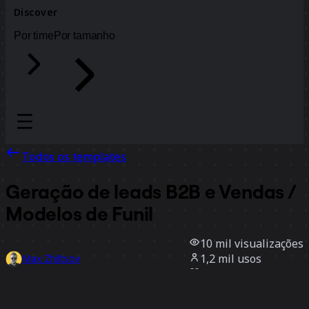
Discover
Por time
Por tamanho
Todos os templates
Geração de leads B2B e Vendas /
Modelos de Funil
10 mil
visualizações
1,2 mil
usos
Max Zhiltsov
160
curtidas
Usar template