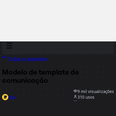
Discover
Por time
Por tamanho
Todos os templates
Modelo de template de
comunicação
9 mil
visualizações
310
usos
Miro
4
curtidas
Usar template