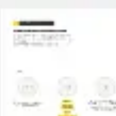
Miroverse
Templates
Para você
Impulsionado por IA
Por caso de uso