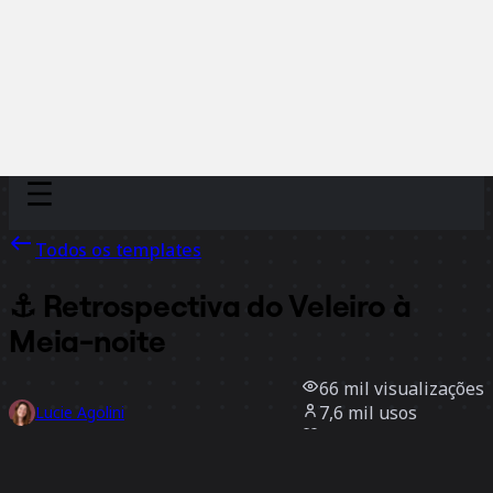
Discover
Por time
Por tamanho
Todos os templates
⚓️ Retrospectiva do Veleiro à
Meia-noite
66 mil
visualizações
7,6 mil
usos
Lucie Agolini
1,8 mil
curtidas
Usar template