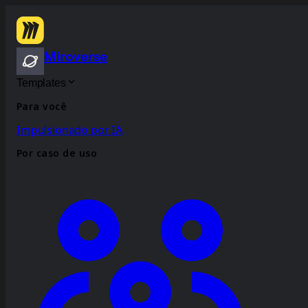
Miroverse
Templates
Para você
Impulsionado por IA
Por caso de uso