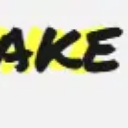
Miroverse
Templates
Para você
Impulsionado por IA
Por caso de uso