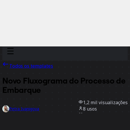
Discover
Por time
Por tamanho
Todos os templates
Novo Fluxograma do Processo de
Embarque
1,2 mil
visualizações
8
usos
Petra Ivanigova
0
curtidas
Usar template