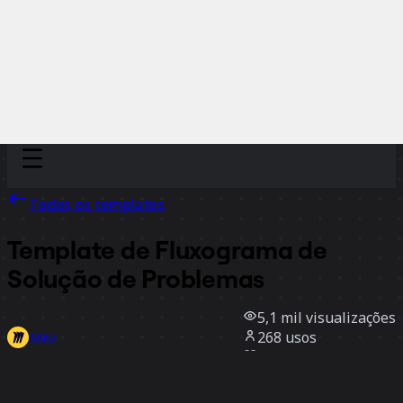
Discover
Por time
Por tamanho
Todos os templates
Template de Fluxograma de
Solução de Problemas
5,1 mil
visualizações
268
usos
Miro
1
curtidas
Usar template