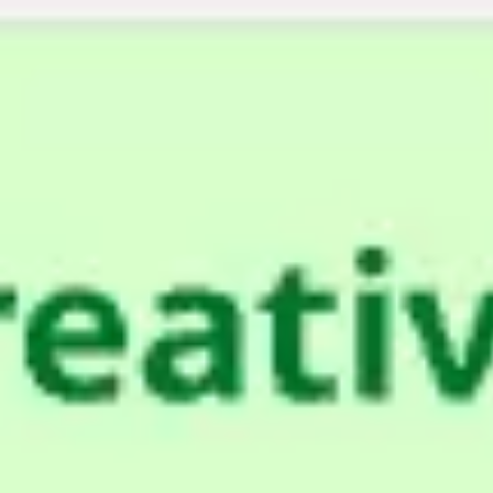
Miroverse
Templates
Para você
Impulsionado por IA
Por caso de uso