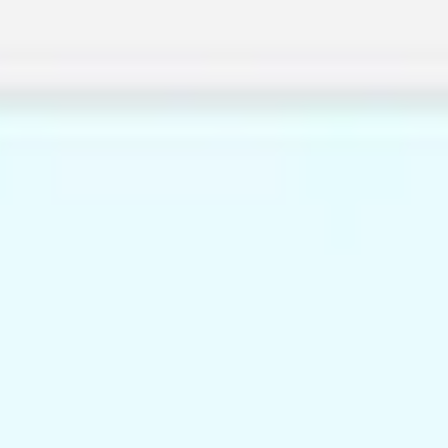
Miroverse
Templates
Para você
Impulsionado por IA
Por caso de uso