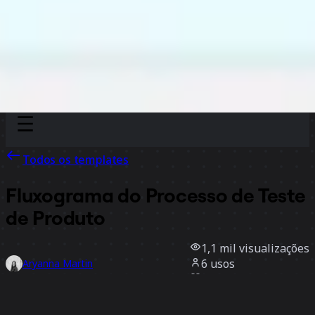
Discover
Por time
Por tamanho
Todos os templates
Fluxograma do Processo de Teste
de Produto
1,1 mil
visualizações
6
usos
Aryanna Martin
1
curtidas
Usar template