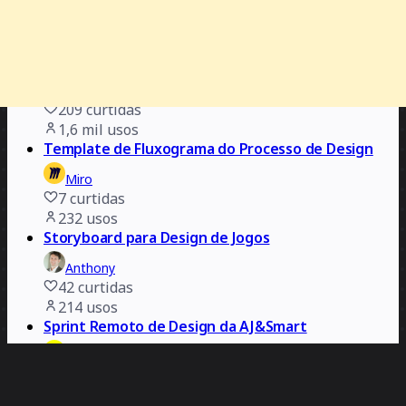
Oficial Sprint de Design Remoto de 5 dias
Steph Cruchon
209
curtidas
1,6 mil
usos
Template de Fluxograma do Processo de Design
Miro
7
curtidas
232
usos
Storyboard para Design de Jogos
Anthony
42
curtidas
214
usos
Sprint Remoto de Design da AJ&Smart
AJ&Smart
873
curtidas
11 mil
usos