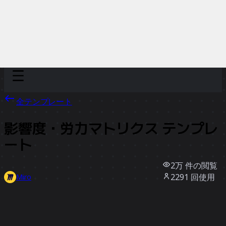
Discover
チーム別
サイズ別
全テンプレート
影響度・労力マトリクス テンプレ
ート
2万
件の閲覧
2291
回使用
Miro
24
件のいいね
テンプレートを使う