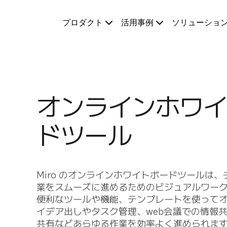
プロダクト
プロダクト
活用事例
ソリューショ
注目アイテム
インテリジェント キャンバス
フロー
プロトタイプとワイヤーフレーム
Engage
プラットフォーム
オンラインホワイ
AI 概要
AI Workflows
ドツール
コネクター
MCP サーバー
AI プレイブックを見る
MCP サーバー
Miro のオンラインホワイトボードツールは
ブループリント
業をスムーズに進めるためのビジュアルワー
インテグレーション
便利なツールや機能、テンプレートを使って
セキュリティー
イデア出しやタスク管理、web会議での情報
Enterprise Guard
共有などあらゆる作業を効率よく進められます
開発者プラットフォーム