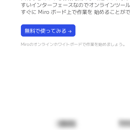
すいインターフェースなのでオンラインツー
アプリをダウンロード
すぐに Miro ボード上で作業を 始めることが
フォーマット
ホワイトボード
ダイアグラム
無料で使ってみる
カンバン
タイムライン
Miroのオンラインホワイトボードで作業を始めましょう。
Talktrack
テーブル
文書
スライド
活用事例
注目アイテム
AI プレイブックを見る
Miroverse をチェック
全般
ダイアグラム
ワークショップ
ブレインストーミング