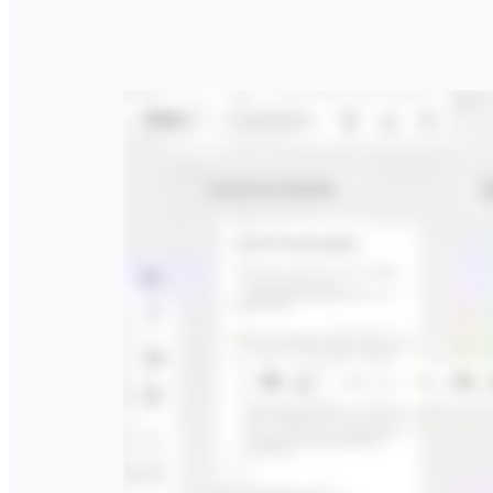
業界別
デジタル
専門サービス
製造
小売
金融サービス
製薬とライフサイエンス
チーム別
プロダクト管理
デザインと UX
エンジニアリング
製品部門の統括と運営
業務運営
マーケティング
IT
戦略的イニシアティブ別
Product OS
AI トランスフォーメーション
働き方変革