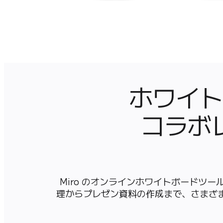
マインドマップ
コンセプトマップ
フローチャート
特定用途
ロードマップ策定
プロセスマップ作成
技術設計・ドキュメント
プロトタイプとワイヤーフレーム
ホワイト
顧客ジャーニーマップ
リサーチ統合
コラボ
Design Workshops
Planning & Delivery
目標の策定
組織づくり
ソリューション
Miro のオンラインホワイトボードツー
企業規模別
理からプレゼン資料の作成まで、さまざ
エンタープライズ
中小企業
ベンチャー