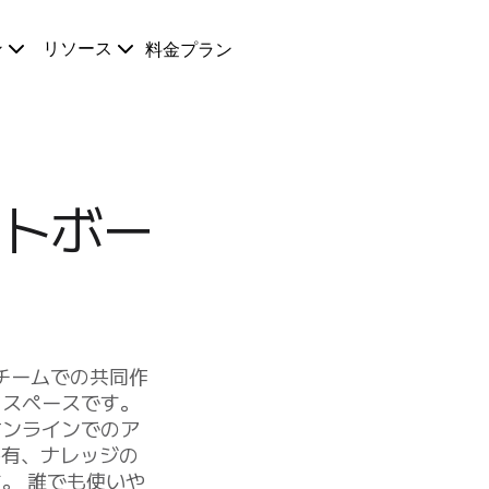
ン
リソース
料金プラン
トボー
、チームでの共同作
クスペースです。
オンラインでのア
共有、ナレッジの
。 誰でも使いや