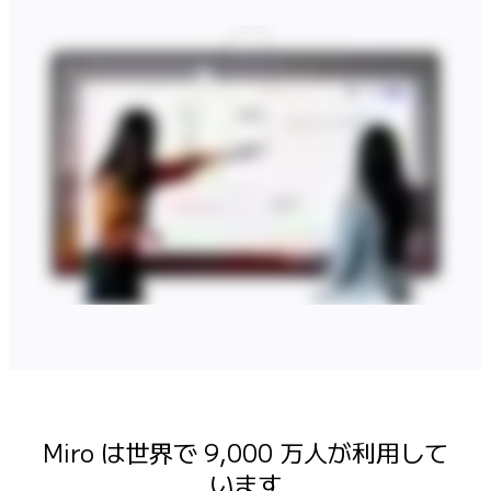
マインドマップ
コンセプトマップ
フローチャート
特定用途
ロードマップ策定
プロセスマップ作成
技術設計・ドキュメント
プロトタイプとワイヤーフレーム
顧客ジャーニーマップ
リサーチ統合
Design Workshops
Planning & Delivery
目標の策定
組織づくり
ソリューション
企業規模別
エンタープライズ
Miro は世界で 9,000 万人が利用して
中小企業
ベンチャー
います