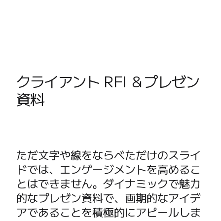
社内デジタル環境
顧客体験とサービスのデザイン
クラウドとソフトウェアの変革
リソース
学習
お客様事例
クライアント RFI ＆プレゼン
アカデミー
ウェビナー
資料
Reforge Learning
コミュニティーとサポート
ヘルプセンター
イベント
コミュニティー
ただ文字や線をならべただけのスライ
ブログ
ドでは、エンゲージメントを高めるこ
パートナーとサービス
とはできません。ダイナミックで魅力
Miro プロフェッショナル サービス
的なプレゼン資料で、画期的なアイデ
ソリューション パートナー
アであることを積極的にアピールしま
料金プラン