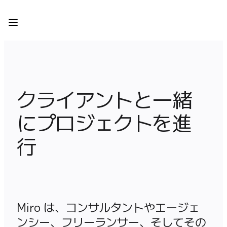
プロダクト
注目アイテム
インテリジェント キャンバス
フロー
プロトタイプとワイヤーフレーム
Engage
クライアントと一緒
プラットフォーム
AI 概要
にプロジェクトを進
AI Workflows
コネクター
行
MCP サーバー
AI プレイブックを見る
MCP サーバー
ブループリント
インテグレーション
セキュリティー
Miro は、コンサルタントやエージェ
Enterprise Guard
ンシー、フリーランサー、そしてその
開発者プラットフォーム