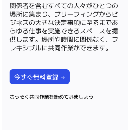
関係者を含むすべての人々がひとつの
アプリをダウンロード
場所に集まり、ブリーフィングからビ
フォーマット
ホワイトボード
ジネスの大きな決定事項に至るまであ
ダイアグラム
らゆる仕事を実施できるスペースを提
カンバン
供します。場所や時間に関係なく、フ
タイムライン
レキシブルに共同作業ができます。
Talktrack
テーブル
文書
スライド
活用事例
今すぐ無料登録 →
注目アイテム
AI プレイブックを見る
Miroverse をチェック
さっそく共同作業を始めてみましょう
全般
ダイアグラム
ワークショップ
ブレインストーミング