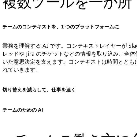
複数ツールを一か所
ダイアグラム
カンバン
タイムライン
Talktrack
チームのコンテキストを、1 つのプラットフォームに
テーブル
文書
スライド
業務を理解する AI です。コンテキストレイヤーが Slac
活用事例
レッドや Jira のチケットなどの情報を取り込み、全
注目アイテム
いた意思決定を支えます。コンテキストは時間ととも
AI プレイブックを見る
れていきます。
Miroverse をチェック
全般
ダイアグラム
ワークショップ
切り替えを減らして、仕事を速く
ブレインストーミング
マインドマップ
コンセプトマップ
チームのための AI
フローチャート
特定用途
ロードマップ策定
プロセスマップ作成