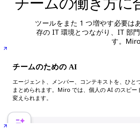
チームの働き方に
技術設計・ドキュメント
プロトタイプとワイヤーフレーム
顧客ジャーニーマップ
ツールをまた 1 つ増やす必要
リサーチ統合
Design Workshops
存の IT 環境とつながり、IT
Planning & Delivery
す。Mi
目標の策定
組織づくり
ソリューション
企業規模別
チームのための AI
エンタープライズ
中小企業
ベンチャー
エージェント、メンバー、コンテキストを、ひと
業界別
まとめられます。Miro では、個人の AI のス
デジタル
変えられます。
専門サービス
製造
小売
金融サービス
製薬とライフサイエンス
チーム別
プロダクト管理