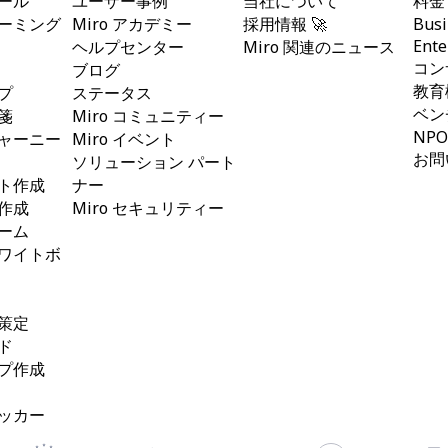
ール
ユーザー事例
当社について
料金
ーミング
Miro アカデミー
採用情報 🚀
Busi
Ente
ヘルプセンター
Miro 関連のニュース
コン
ブログ
教育
プ
ステータス
ベン
箋
Miro コミュニティー
NP
ャーニー
Miro イベント
お問
ソリューション パート
ト作成
ナー
作成
Miro セキュリティー
ーム
ワイトボ
策定
ド
プ作成
ッカー