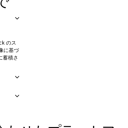
で
k のス
体像に基づ
に蓄積さ