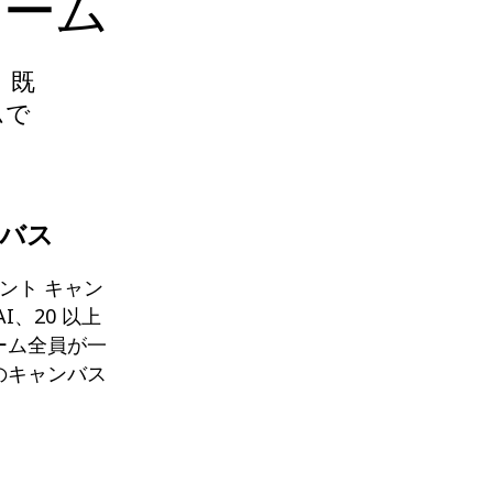
ォーム
、既
ムで
バス
ェント キャン
I、20 以上
ーム全員が一
のキャンバス