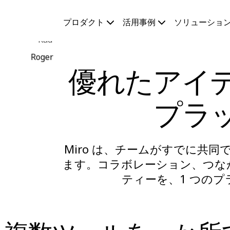
プロダクト
プロダクト
活用事例
ソリューショ
注目アイテム
Rad
インテリジェント キャンバス
フロー
Roger
プロトタイプとワイヤーフレーム
優れたアイ
Engage
プラットフォーム
AI 概要
プラ
AI Workflows
コネクター
MCP サーバー
AI プレイブックを見る
MCP サーバー
Miro は、チームがすでに共同
ブループリント
ます。コラボレーション、つな
インテグレーション
セキュリティー
ティーを、1 つの
Enterprise Guard
開発者プラットフォーム
アプリをダウンロード
フォーマット
ホワイトボード