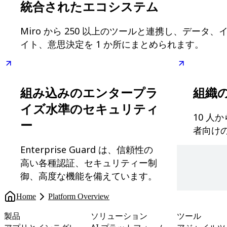
統合されたエコシステム
デザインと UX
エンジニアリング
製品部門の統括と運営
Miro から 250 以上のツールと連携し、データ、
業務運営
イト、意思決定を 1 か所にまとめられます。
マーケティング
IT
戦略的イニシアティブ別
Product OS
AI トランスフォーメーション
組み込みのエンタープラ
組織
働き方変革
イズ水準のセキュリティ
社内デジタル環境
10 人
顧客体験とサービスのデザイン
ー
者向け
クラウドとソフトウェアの変革
リソース
Enterprise Guard は、信頼性の
学習
高い各種認証、セキュリティー制
お客様事例
御、高度な機能を備えています。
アカデミー
ウェビナー
Reforge Learning
Home
Platform Overview
コミュニティーとサポート
製品
ソリューション
ツール
ヘルプセンター
イベント