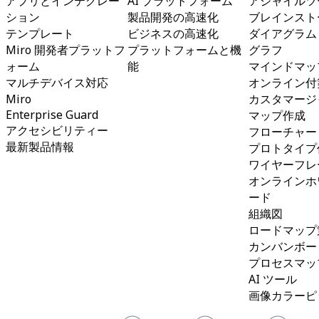
アプリとインテグレー
AI プラットフォーム
アジャイルツ
コミュニティー
ション
製品開発の高速化
ブレインスト
ブログ
テンプレート
ビジネスの高速化
ダイアグラム
パートナーとサービス
Miro 開発者プラットフ
プラットフォームと機
グラフ
Miro プロフェッショナル サービス
ォーム
能
マインドマッ
ソリューション パートナー
マルチデバイス対応
オンライン付
料金プラン
Miro
カスタマージ
Enterprise Guard
マップ作成
アクセシビリティー
フローチャー
最新製品情報
プロトタイプ
ワイヤーフレ
オンラインホ
ード
組織図
ロードマップ
カンバンボー
プロセスマッ
AI ツール
画像カラーピ