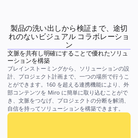
中小企業
ベンチャー
業界別
デジタル
専門サービス
製品の洗い出しから検証まで、途切
製造
小売
れのないビジュアル コラボレーショ
金融サービス
ン
製薬とライフサイエンス
チーム別
文脈を共有し明確にすることで優れたソリュ
プロダクト管理
ーションを構築
デザインと UX
エンジニアリング
ブレインストーミングから、ソリューションの設
製品部門の統括と運営
計、プロジェクト計画まで、一つの場所で行うこ
業務運営
マーケティング
とができます。160 を超える連携機能により、外
IT
戦略的イニシアティブ別
部コンテンツを Miro に簡単に取り込むことがで
Product OS
き、文脈をつなげ、プロジェクトの分断を解消、
AI トランスフォーメーション
働き方変革
自信を持ってソリューションを構築できます。
社内デジタル環境
顧客体験とサービスのデザイン
クラウドとソフトウェアの変革
リソース
学習
お客様事例