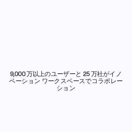
文書
スライド
活用事例
注目アイテム
AI プレイブックを見る
Miroverse をチェック
全般
ダイアグラム
ワークショップ
ブレインストーミング
マインドマップ
コンセプトマップ
フローチャート
特定用途
ロードマップ策定
9,000 万以上のユーザーと 25 万社がイノ
プロセスマップ作成
ベーション ワークスペースでコラボレー
技術設計・ドキュメント
プロトタイプとワイヤーフレーム
ション
顧客ジャーニーマップ
リサーチ統合
Design Workshops
Planning & Delivery
目標の策定
組織づくり
ソリューション
企業規模別
エンタープライズ