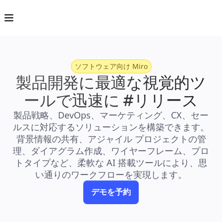
プロダクト
注目アイテム
インテリジェント キャンバス
フロー
プロトタイプとワイヤーフレーム
Engage
プラットフォーム
ソフトウェア向け Miro
AI 概要
AI Workflows
製品開発に最適な視覚的ツ
コネクター
MCP サーバー
ールで迅速に #リリース
AI プレイブックを見る
MCP サーバー
製品戦略、DevOps、マーケティング、CX、セー
ブループリント
ルスに対応するソリューションを構築できます。
インテグレーション
セキュリティー
背景情報の共有、アジャイル プロジェクトの管
Enterprise Guard
理、ダイアグラム作成、ワイヤーフレーム、プロ
開発者プラットフォーム
アプリをダウンロード
トタイプなど、柔軟な AI 搭載ツールにより、思
フォーマット
い通りのワークフローを実現します。
ホワイトボード
ダイアグラム
デモを予約
カンバン
タイムライン
Talktrack
テーブル