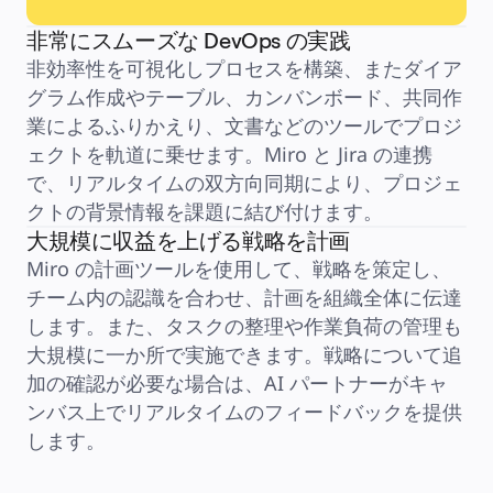
アカデミー
ウェビナー
非常にスムーズな DevOps の実践
Reforge Learning
非効率性を可視化しプロセスを構築、またダイア
コミュニティーとサポート
ヘルプセンター
グラム作成やテーブル、カンバンボード、共同作
イベント
業によるふりかえり、文書などのツールでプロジ
コミュニティー
ブログ
ェクトを軌道に乗せます。Miro と Jira の連携
パートナーとサービス
で、リアルタイムの双方向同期により、プロジェ
Miro プロフェッショナル サービス
ソリューション パートナー
クトの背景情報を課題に結び付けます。
料金プラン
大規模に収益を上げる戦略を計画
Miro の計画ツールを使用して、戦略を策定し、
チーム内の認識を合わせ、計画を組織全体に伝達
します。また、タスクの整理や作業負荷の管理も
大規模に一か所で実施できます。戦略について追
加の確認が必要な場合は、AI パートナーがキャ
ンバス上でリアルタイムのフィードバックを提供
します。