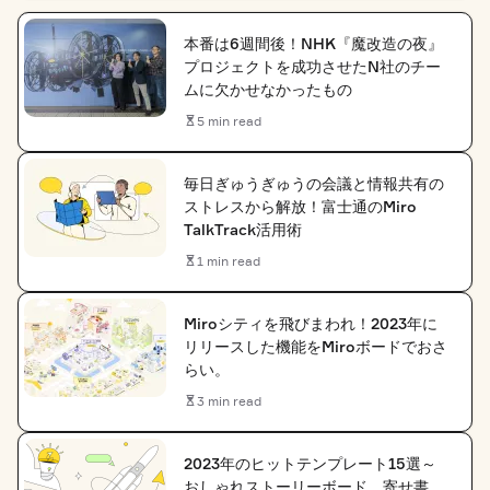
本番は6週間後！NHK『魔改造の夜』
プロジェクトを成功させたN社のチー
ムに欠かせなかったもの
5 min read
毎日ぎゅうぎゅうの会議と情報共有の
ストレスから解放！富士通のMiro
TalkTrack活用術
1 min read
Miroシティを飛びまわれ！2023年に
リリースした機能をMiroボードでおさ
らい。
3 min read
2023年のヒットテンプレート15選～
おしゃれストーリーボード、寄せ書