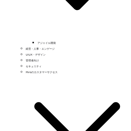
アジャイル開発
経営・人事・エンゲージ
UIUX・デザイン
管理者向け
セキュリティ
Miroのカスタマーサクセス