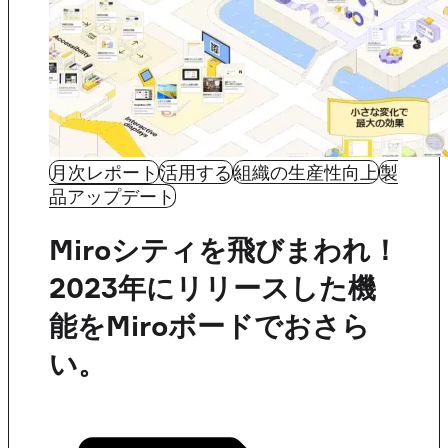
月次レポート
活用する
組織の生産性向上
製
品アップデート
Miroシティを飛びまわれ！
2023年にリリースした機
能をMiroボードでおさら
い。