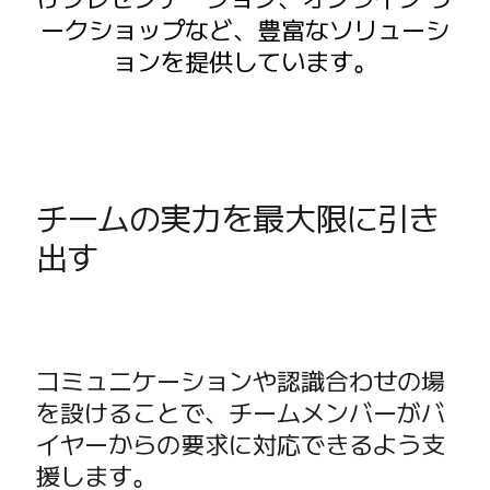
社内デジタル環境
ークショップなど、豊富なソリューシ
顧客体験とサービスのデザイン
ョンを提供しています。
クラウドとソフトウェアの変革
リソース
学習
お客様事例
アカデミー
ウェビナー
チームの実力を最大限に引き
Reforge Learning
出す
コミュニティーとサポート
ヘルプセンター
イベント
コミュニティー
ブログ
コミュニケーションや認識合わせの場
パートナーとサービス
を設けることで、チームメンバーがバ
Miro プロフェッショナル サービス
イヤーからの要求に対応できるよう支
ソリューション パートナー
料金プラン
援します。