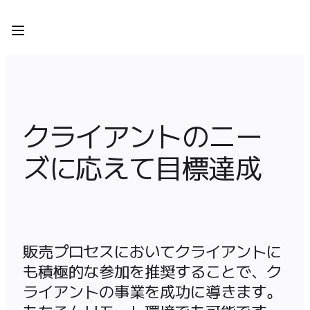
プロダクト
注目アイテム
インテリジェント キャンバス
フロー
プロトタイプとワイヤーフレーム
Engage
クライアントのニー
プラットフォーム
AI 概要
ズに応えて目標達成
AI Workflows
コネクター
MCP サーバー
AI プレイブックを見る
MCP サーバー
ブループリント
販売プロセスにおいてクライアントに
インテグレーション
も積極的な参加を推奨することで、ク
セキュリティー
ライアントの事業を成功に導きます。
Enterprise Guard
開発者プラットフォーム