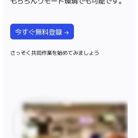
もちろんリモート環境でも可能です。
アプリをダウンロード
フォーマット
ホワイトボード
ダイアグラム
今すぐ無料登録 →
カンバン
タイムライン
Talktrack
さっそく共同作業を始めてみましょう
テーブル
文書
スライド
活用事例
注目アイテム
AI プレイブックを見る
Miroverse をチェック
全般
ダイアグラム
ワークショップ
ブレインストーミング