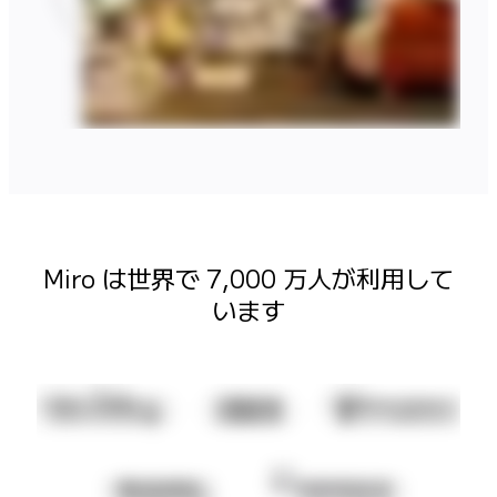
マインドマップ
コンセプトマップ
フローチャート
特定用途
ロードマップ策定
プロセスマップ作成
技術設計・ドキュメント
プロトタイプとワイヤーフレーム
顧客ジャーニーマップ
リサーチ統合
Design Workshops
Miro は世界で 7,000 万人が利用して
Planning & Delivery
います
目標の策定
組織づくり
ソリューション
企業規模別
エンタープライズ
中小企業
ベンチャー