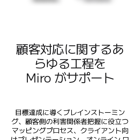
業界別
デジタル
専門サービス
製造
小売
金融サービス
顧客対応に関するあ
製薬とライフサイエンス
チーム別
らゆる工程を

プロダクト管理
デザインと UX
Miro がサポート
エンジニアリング
製品部門の統括と運営
業務運営
マーケティング
IT
目標達成に導くブレインストーミン
戦略的イニシアティブ別
グ、顧客側の利害関係者把握に役立つ
Product OS
マッピングプロセス、クライアント向
AI トランスフォーメーション
けプレゼンテーション、オンライン ワ
働き方変革