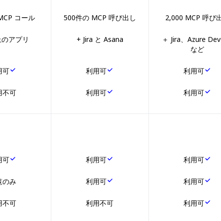
MCP コール
500件の MCP 呼び出し
2,000 MCP 呼び
上のアプリ
+ Jira と Asana
＋ Jira、Azure De
など
用可
利用可
利用可
用不可
利用可
利用可
用可
利用可
利用可
覧のみ
利用可
利用可
用不可
利用不可
利用可