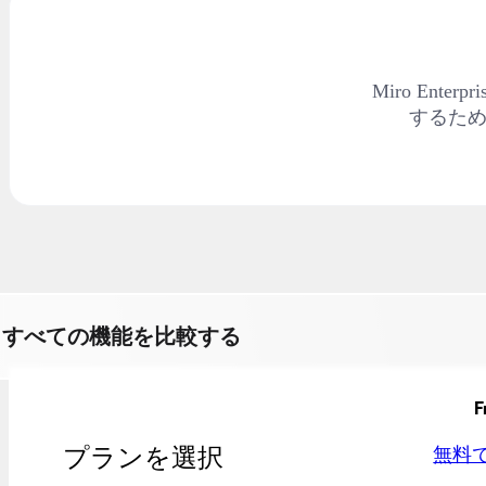
デザインと UX
エンジニアリング
製品部門の統括と運営
業務運営
Miro Ent
マーケティング
するた
IT
戦略的イニシアティブ別
Product OS
AI トランスフォーメーション
働き方変革
社内デジタル環境
顧客体験とサービスのデザイン
クラウドとソフトウェアの変革
リソース
学習
すべての機能を比較する
お客様事例
アカデミー
ウェビナー
F
Reforge Learning
コミュニティーとサポート
プランを選択
無料
ヘルプセンター
イベント