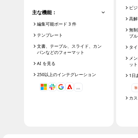
技術設計・ドキュメント
ビジ
プロトタイプとワイヤーフレーム
主な機能：
顧客ジャーニーマップ
高解
リサーチ統合
編集可能ボード 3 件
Design Workshops
無制
Planning & Delivery
テンプレート
ブル
目標の策定
組織づくり
文書、テーブル、スライド、カン
タイ
ソリューション
バンなどのフォーマット
メン
企業規模別
AI を見る
ット
エンタープライズ
中小企業
250以上のインテグレーション
1日
ベンチャー
業界別
…
デジタル
専門サービス
カス
製造
小売
金融サービス
製薬とライフサイエンス
チーム別
プロダクト管理