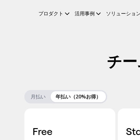
プロダクト
プロダクト
活用事例
ソリューショ
注目アイテム
インテリジェント キャンバス
フロー
プロトタイプとワイヤーフレーム
Engage
プラットフォーム
AI 概要
チー
AI Workflows
コネクター
MCP サーバー
AI プレイブックを見る
MCP サーバー
ブループリント
月払い
年払い（20%お得）
インテグレーション
セキュリティー
Enterprise Guard
開発者プラットフォーム
アプリをダウンロード
Free
Sta
フォーマット
ホワイトボード