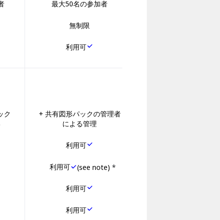
者
最大50名の参加者
無制限
利用可
ック
+ 共有図形パックの管理者
形
による管理
利用可
利用可
(see note)
*
利用可
利用可