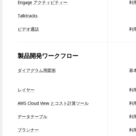
Engage アクティビティー
利
Talktracks
ビデオ通話
利
製品開発ワークフロー
ダイアグラム用図形
基
レイヤー
利
AWS Cloud View とコスト計算ツール
利
データテーブル
利
プランナー
利