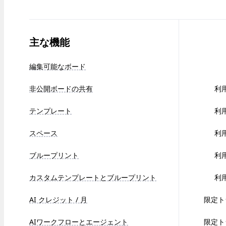
コミュニティー
ブログ
パートナーとサービス
主な機能
Miro プロフェッショナル サービス
ソリューション パートナー
料金プラン
編集可能なボード
非公開ボードの共有
利
テンプレート
利
スペース
利
ブループリント
利
カスタムテンプレートとブループリント
利
AI クレジット / 月
限定ト
AIワークフローとエージェント
限定ト