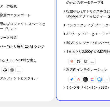
のためのデータテーブル
ターの編集
投票や2×2マトリクスを含む
像度のエクスポート
Engage アクティビティー
動
限のプロジェクト スペースと
インタラクティブ プロトタ
ープリント
AI ワークフローとエージェ
マーと投票
50 AI クレジット/メンバー/
バー当たり毎月 25 AI クレジ
1日あたり2,000件のMCP
あたり500 MCP呼び出し
…
双方向インテグレーション
…
タムフォントとスタイル
…
シングルサインオン（SSO