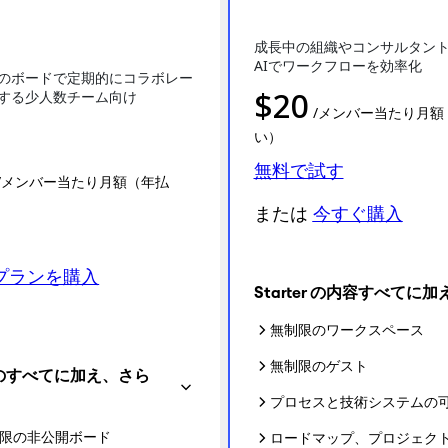
成長中の組織やコンサルタン
AIでワークフローを効率化
のボードで定期的にコラボレー
$
20
する少人数チーム向け
/メンバー当たり月額
い）
無料で試す
/メンバー当たり月額（年払
または
今すぐ購入
プランを購入
Starter の内容すべてに加
無制限のワークスペース
無制限のゲスト
e のすべてに加え、さら
プロセスと技術システムの
限の非公開ボード
ロードマップ、プロジェク