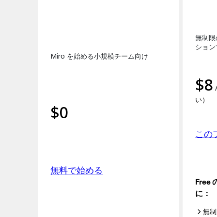
ダイアグラム
カンバン
タイムライン
無制限
Talktrack
ション
テーブル
Miro を始める小規模チーム向け
文書
スライド
活用事例
$
8
注目アイテム
AI プレイブックを見る
い）
$
0
Miroverse をチェック
全般
ダイアグラム
この
ワークショップ
ブレインストーミング
マインドマップ
無料で始める
コンセプトマップ
フローチャート
Fre
特定用途
に：
ロードマップ策定
プロセスマップ作成
無制