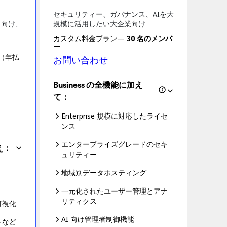
セキュリティー、ガバナンス、AIを大
ト向け、
規模に活用したい大企業向け
カスタム料金プラン—
30 名のメンバ
ー
（年払
お問い合わせ
Business の全機能に加え
て：
Enterprise 規模に対応したライセ
ンス
エンタープライズグレードのセキ
え：
ュリティー
地域別データホスティング
一元化されたユーザー管理とアナ
リティクス
可視化
AI 向け管理者制御機能
トなど