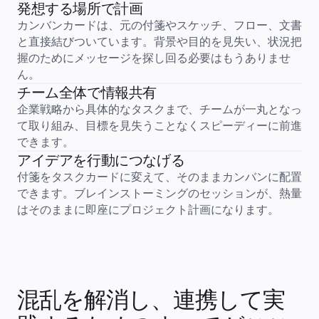
発想する場所で計画
中小企業
ベンチャー
カンバンカードは、元の付箋やスケッチ、フロー、文書
業界別
と直接結びついています。背景や目的を見失い、状況把
デジタル
専門サービス
握のためにメッセージを探し回る必要はもうありませ
製造
ん。
小売
チーム全体で情報共有
金融サービス
製薬とライフサイエンス
企業戦略から具体的なタスクまで、チームが一丸となっ
チーム別
て取り組み、目標を見失うことなくスピーディーに前進
プロダクト管理
デザインと UX
できます。
エンジニアリング
アイデアを行動につなげる
製品部門の統括と運営
付箋をタスクカードに変えて、そのままカンバンに配置
業務運営
マーケティング
できます。ブレインストーミングのセッションが、熱量
IT
はそのままに即座にプロジェクト計画になります。
戦略的イニシアティブ別
Product OS
AI トランスフォーメーション
働き方変革
社内デジタル環境
顧客体験とサービスのデザイン
クラウドとソフトウェアの変革
混乱を解消し、連携して実
リソース
学習
お客様事例