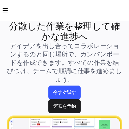
プロダクト
注目アイテム
インテリジェント キャンバス
フロー
分散した作業を整理して確
プロトタイプとワイヤーフレーム
Engage
かな進捗へ
プラットフォーム
AI 概要
アイデアを出し合ってコラボレーショ
AI Workflows
コネクター
ンするのと同じ場所で、カンバンボー
MCP サーバー
AI プレイブックを見る
ドを作成できます。すべての作業を結
MCP サーバー
ブループリント
びつけ、チームで順調に仕事を進めまし
インテグレーション
ょう。
セキュリティー
Enterprise Guard
開発者プラットフォーム
アプリをダウンロード
今すぐ試す
フォーマット
ホワイトボード
デモを予約
ダイアグラム
カンバン
タイムライン
Talktrack
テーブル