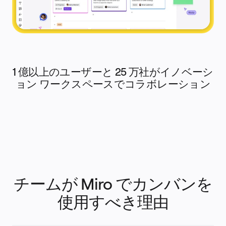
文書
スライド
活用事例
注目アイテム
AI プレイブックを見る
Miroverse をチェック
全般
ダイアグラム
1 億以上のユーザーと 25 万社がイノベーシ
ワークショップ
ブレインストーミング
ョン ワークスペースでコラボレーション
マインドマップ
コンセプトマップ
フローチャート
特定用途
ロードマップ策定
プロセスマップ作成
技術設計・ドキュメント
プロトタイプとワイヤーフレーム
顧客ジャーニーマップ
リサーチ統合
Design Workshops
チームが Miro でカンバンを
Planning & Delivery
目標の策定
組織づくり
使用すべき理由
ソリューション
企業規模別
エンタープライズ