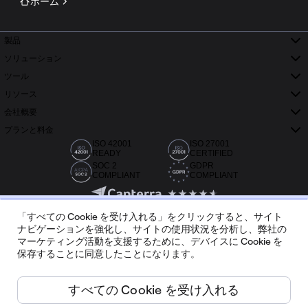
ホーム
製品
ソリューション
ツール
リソース
会社概要
プランと料金
ISO 42001
ISO 27001
READY
CERTIFIED
SOC 2
GDPR
COMPLIANT
COMPLIANT
「すべての Cookie を受け入れる」をクリックすると、サイト
ナビゲーションを強化し、サイトの使用状況を分析し、弊社の
マーケティング活動を支援するために、デバイスに Cookie を
保存することに同意したことになります。
Capterra、G2、Trustradius で 2 万件以上のレビュー
すべての Cookie を受け入れる
日本語