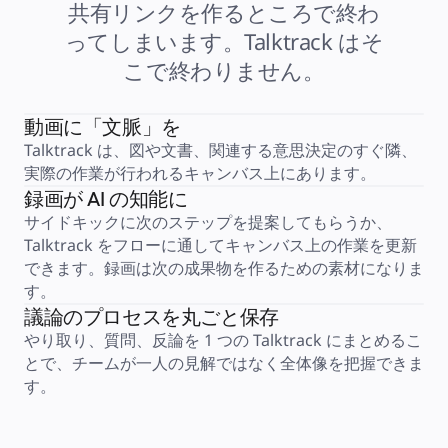
共有リンクを作るところで終わ
中小企業
ベンチャー
ってしまいます。Talktrack はそ
業界別
デジタル
こで終わりません。
専門サービス
製造
小売
動画に「文脈」を
金融サービス
製薬とライフサイエンス
Talktrack は、図や文書、関連する意思決定のすぐ隣、
チーム別
実際の作業が行われるキャンバス上にあります。
プロダクト管理
録画が AI の知能に
デザインと UX
エンジニアリング
サイドキックに次のステップを提案してもらうか、
製品部門の統括と運営
Talktrack をフローに通してキャンバス上の作業を更新
業務運営
マーケティング
できます。録画は次の成果物を作るための素材になりま
IT
す。
戦略的イニシアティブ別
Product OS
議論のプロセスを丸ごと保存
AI トランスフォーメーション
やり取り、質問、反論を 1 つの Talktrack にまとめるこ
働き方変革
社内デジタル環境
とで、チームが一人の見解ではなく全体像を把握できま
顧客体験とサービスのデザイン
す。
クラウドとソフトウェアの変革
リソース
学習
お客様事例