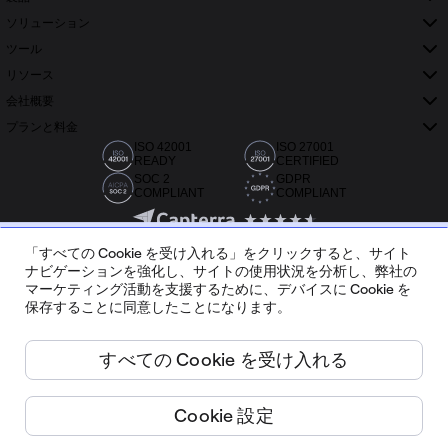
ソリューション
ツール
リソース
会社概要
プランと料金
ISO 42001
ISO 27001
READY
CERTIFIED
SOC 2
GDPR
COMPLIANT
COMPLIANT
「すべての Cookie を受け入れる」をクリックすると、サイト
ナビゲーションを強化し、サイトの使用状況を分析し、弊社の
マーケティング活動を支援するために、デバイスに Cookie を
保存することに同意したことになります。
Capterra、G2、Trustradius で 2 万件以上のレビュー
すべての Cookie を受け入れる
日本語
Cookie 設定
Miro ©
2026
サービス利用規約