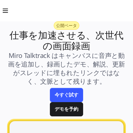
プロダクト
注目アイテム
インテリジェント キャンバス
フロー
公開ベータ
プロトタイプとワイヤーフレーム
Engage
仕事を加速させる、次世代
プラットフォーム
AI 概要
の画面録画
AI Workflows
コネクター
Miro Talktrack はキャンバスに音声と動
MCP サーバー
AI プレイブックを見る
画を追加し、録画したデモ、解説、更新
MCP サーバー
ブループリント
がスレッドに埋もれたリンクではな
インテグレーション
く、文脈として残ります。
セキュリティー
Enterprise Guard
開発者プラットフォーム
今すぐ試す
アプリをダウンロード
フォーマット
ホワイトボード
デモを予約
ダイアグラム
カンバン
タイムライン
Talktrack
テーブル