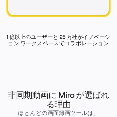
文書
スライド
活用事例
注目アイテム
AI プレイブックを見る
Miroverse をチェック
全般
ダイアグラム
1 億以上のユーザーと 25 万社がイノベーシ
ワークショップ
ブレインストーミング
ョン ワークスペースでコラボレーション
マインドマップ
コンセプトマップ
フローチャート
特定用途
ロードマップ策定
プロセスマップ作成
技術設計・ドキュメント
プロトタイプとワイヤーフレーム
顧客ジャーニーマップ
リサーチ統合
Design Workshops
非同期動画に Miro が選ばれ
Planning & Delivery
目標の策定
組織づくり
る理由
ソリューション
企業規模別
ほとんどの画面録画ツールは、
エンタープライズ