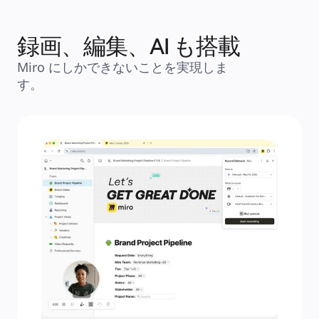
アカデミー
ウェビナー
Reforge Learning
録画、編集、AI も搭載
コミュニティーとサポート
ヘルプセンター
Miro にしかできないことを実現しま
イベント
コミュニティー
す。
ブログ
パートナーとサービス
Miro プロフェッショナル サービス
ソリューション パートナー
料金プラン