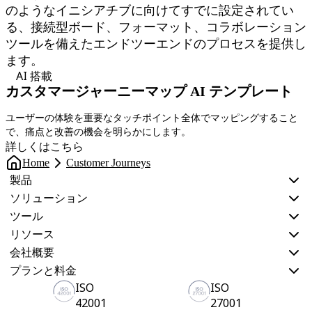
のようなイニシアチブに向けてすでに設定されてい
る、接続型ボード、フォーマット、コラボレーション
ツールを備えたエンドツーエンドのプロセスを提供し
ます。
AI 搭載
カスタマージャーニーマップ AI テンプレート
U
ユーザーの体験を重要なタッチポイント全体でマッピングすること
s
で、痛点と改善の機会を明らかにします。
詳しくはこちら
Home
Customer Journeys
製品
ソリューション
ツール
リソース
会社概要
プランと料金
ISO
ISO
42001
27001