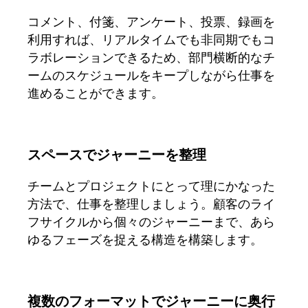
コミュニティー
コメント、付箋、アンケート、投票、録画を
ブログ
利用すれば、リアルタイムでも非同期でもコ
パートナーとサービス
ラボレーションできるため、部門横断的なチ
Miro プロフェッショナル サービス
ソリューション パートナー
ームのスケジュールをキープしながら仕事を
料金プラン
進めることができます。
スペースでジャーニーを整理
チームとプロジェクトにとって理にかなった
方法で、仕事を整理しましょう。顧客のライ
フサイクルから個々のジャーニーまで、あら
ゆるフェーズを捉える構造を構築します。
複数のフォーマットでジャーニーに奥行