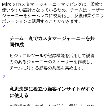
技術設計・ドキュメント
Miro のカスタマー ジャーニーマッピングは、柔軟で
プロトタイプとワイヤーフレーム
使いやすい設計となっているため、チームはユーザー
顧客ジャーニーマップ
ジャーニーをシームレスに視覚化し、反復作業やコラ
リサーチ統合
ボレーションに活用することができます。
Design Workshops
Planning & Delivery
目標の策定
組織づくり
チーム一丸でカスタマージャーニーを共
ソリューション
同作成
企業規模別
エンタープライズ
ビジュアルツールや記録機能を活用して説得
中小企業
ベンチャー
力のあるジャーニーのストーリーを作成し、
業界別
チームに対する顧客の共感を高めます。
デジタル
専門サービス
製造
小売
意思決定に役立つ顧客インサイトがすぐ
金融サービス
製薬とライフサイエンス
に使える
チーム別
プロダクト管理
お客様の声、サポートの傾向、収益データな