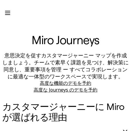
プロダクト
注目アイテム
インテリジェント キャンバス
フロー
プロトタイプとワイヤーフレーム
Miro Journeys
Engage
プラットフォーム
AI 概要
意思決定を促すカスタマージャーニー マップを作成
AI Workflows
しましょう。チームで素早く課題を見つけ、解決策に
コネクター
同意し、重要事項を管理 ー すべてコラボレーション
MCP サーバー
AI プレイブックを見る
に最適な一体型のワークスペースで実現します。
MCP サーバー
高度な機能のデモを予約
ブループリント
高度な Journeys のデモを予約
インテグレーション
セキュリティー
カスタマージャーニーに Miro
Enterprise Guard
開発者プラットフォーム
が選ばれる理由
アプリをダウンロード
フォーマット
ホワイトボード