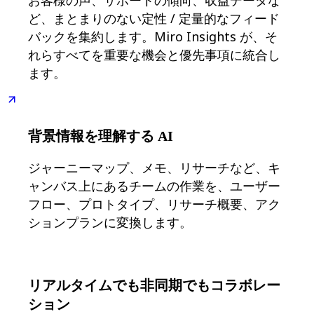
デザインと UX
ど、まとまりのない定性 / 定量的なフィード
エンジニアリング
バックを集約します。Miro Insights が、そ
製品部門の統括と運営
れらすべてを重要な機会と優先事項に統合し
業務運営
マーケティング
ます。
IT
戦略的イニシアティブ別
Product OS
AI トランスフォーメーション
背景情報を理解する AI
働き方変革
社内デジタル環境
ジャーニーマップ、メモ、リサーチなど、キ
顧客体験とサービスのデザイン
クラウドとソフトウェアの変革
ャンバス上にあるチームの作業を、ユーザー
リソース
フロー、プロトタイプ、リサーチ概要、アク
学習
ションプランに変換します。
お客様事例
アカデミー
ウェビナー
Reforge Learning
リアルタイムでも非同期でもコラボレー
コミュニティーとサポート
ヘルプセンター
ション
イベント