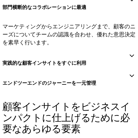
ダイアグラム
部門横断的なコラボレーションに最適
カンバン
タイムライン
Talktrack
マーケティングからエンジニアリングまで、顧客のニ
テーブル
ーズについてチームの認識を合わせ、優れた意思決定
文書
を素早く行います。
スライド
活用事例
注目アイテム
AI プレイブックを見る
実践的な顧客インサイトをすぐに利用
Miroverse をチェック
全般
ダイアグラム
エンドツーエンドのジャーニーを一元管理
ワークショップ
ブレインストーミング
マインドマップ
顧客インサイトをビジネスイ
コンセプトマップ
ンパクトに仕上げるために必
フローチャート
特定用途
要なあらゆる要素
ロードマップ策定
プロセスマップ作成